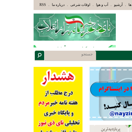
للَّهُ وَأُوْلَئِكَ هُمْ أُوْلُوا الْأَلْبَابِ» عاقلان هدایت یافته،حرفها را میشنوند و سپس بهترین را انتخاب 
.
.
.
.
.
ها
آرشیو
آب و هوا
اوقات شرعی
درباره ما
RSS
پربازدیدترین