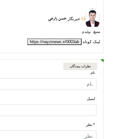
حسن زارعی
خبرنگار
:
منبع:
تولیدی
لینک کوتاه:
https://nayzinews.ir/0003ab
نظرات بینندگان
نام
ایمیل
* نظر