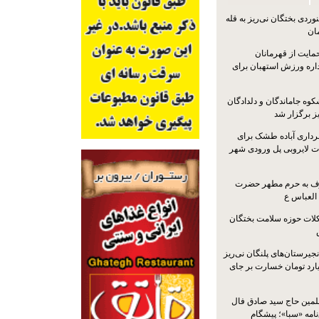
ردی بختگان نی‌ریز به قله
ایت از قهرمانان
داره ورزش استهبان برای
کوه جاماندگان و دلدادگان
ز برگزار شد
رداری آباده طشک برای
ات لایروبی پل ورودی شهر
شرف به حرم مطهر حضرت
 العباس ع
ات حوزه سلامت بختگان
جیرستان‌های پلنگان نی‌ریز
انگاری، ۱.۳ میلیارد تومان خسارت بر جای
لمین حاج سید صادق فال
نامه «سبا»؛ پیشگام