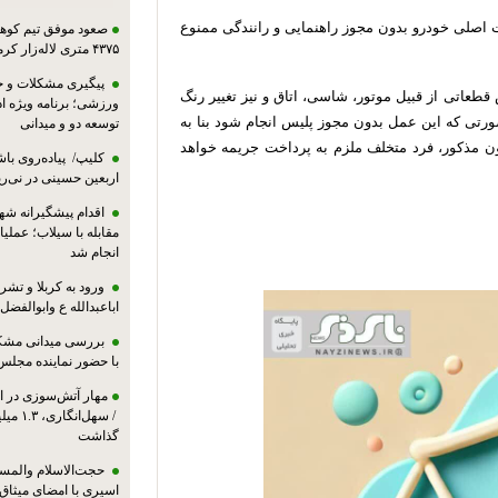
یض قطعات اصلی خودرو بدون مجوز راهنمایی و رانندگی ممنوع
صعود موفق تیم کوهنو
۴۳۷۵ متری لاله‌زار کرمان
پیگیری مشکلات و حم
، تعویض قطعاتی از قبیل موتور، شاسی، اتاق و نیز تغییر رنگ
ورزشی؛ برنامه ویژه ا
رتی که این عمل بدون مجوز پلیس انجام شود بنا به
توسعه دو و میدانی
حد رسیدگی به اعتراضات مندرج در ماده 5 قانون مذکور، فرد متخلف ملزم به پرداخت جریمه خواهد
کلیپ/ پیاده‌روی باش
اربعین حسینی در نی‌ری
اقدام پیشگیرانه شه
مقابله با سیلاب؛ عملی
انجام شد
ورود به کربلا و ت
اباعبدالله ع وابوالفضل
بررسی میدانی مشکل
با حضور نماینده مجلس
مهار آتش‌سوزی در ان
/ سهل‌
گذاشت
حجت‌الاسلام والمس
اسیری با امضای میثاق‌