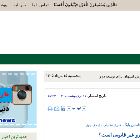
«الَّذِينَ يَسْتَمِعُونَ الْقَوْلَ فَيَتَّبِعُونَ أَحْسَنَهُ أُوْلَئِكَ الَّذِينَ هَدَاهُمُ ا
.
.
تماس با ما
خبر نامه
پیوند 
پنجشنبه ۱۵ مرداد ۱۴۰۵
زش استهبان برای توسعه دو و
تاریخ انتشار:
۳۱ ارديبهشت ۱۴۰۵ - ۱۵:۲۴
طبین پایگاه خبری تحلیلی نای ذی نیوز
و غیر قانونی است؟
جدیدترین اخبار