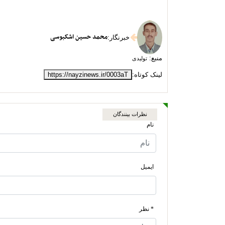
محمد حسین اشکبوسی
خبرنگار
:
منبع:
تولیدی
لینک کوتاه:
https://nayzinews.ir/0003aT
نظرات بینندگان
نام
ایمیل
* نظر