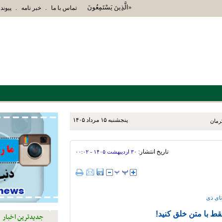
«الَّذِينَ يَسْتَمِعُونَ الْقَوْلَ فَيَتَّبِعُونَ أَحْسَنَهُ أُوْلَ
.
.
تماس با ما
خبر نامه
پیوند 
پنجشنبه ۱۵ مرداد ۱۴۰۵
تاریخ انتشار:
۳۰ ارديبهشت ۱۴۰۵ - ۰۰:۰۲
نای ذی
قط با متن خلق کنید!
جدیدترین اخبار