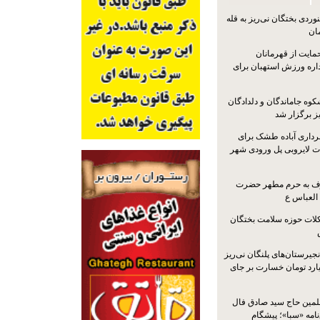
ردی بختگان نی‌ریز به قله
ایت از قهرمانان
داره ورزش استهبان برای
کوه جاماندگان و دلدادگان
ز برگزار شد
رداری آباده طشک برای
ات لایروبی پل ورودی شهر
شرف به حرم مطهر حضرت
 العباس ع
ات حوزه سلامت بختگان
جیرستان‌های پلنگان نی‌ریز
انگاری، ۱.۳ میلیارد تومان خسارت بر جای
لمین حاج سید صادق فال
نامه «سبا»؛ پیشگام