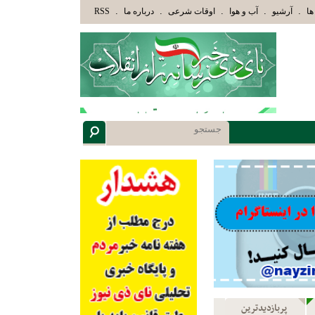
ئِكَ الَّذِينَ هَدَاهُمُ اللَّهُ وَأُوْلَئِكَ هُمْ أُوْلُوا الْأَلْبَابِ» عاقلان هدایت یافته،حرفها را میشنو
.
.
.
.
.
ها
آرشیو
آب و هوا
اوقات شرعی
درباره ما
RSS
پربازدیدترین