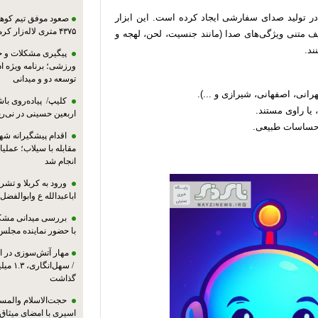
E با معرفی Voice Design v3 انقلابی در تولید صدای سفارشی ایجاد کرده است. این ابزار
صعود موفق تیم کوهنو
۴۳۷۵ متری لاله‌زار کرمان
ف متنی ویژگی‌های صدا (مانند جنسیت، لحن، لهجه و
نند.
پیگیری مشکلات و حم
ورزشی؛ برنامه ویژه ا
توسعه دو و میدانی
کلیپ/ پیاده‌روی باش
 یا راوی مستند.
اربعین حسینی در نی‌ری
اقدام پیشگیرانه شه
مقابله با سیلاب؛ عملی
انجام شد
ورود به کربلا و ت
اباعبدالله ع وابوالفضل
بررسی میدانی مشکل
با حضور نماینده مجلس
مهار آتش‌سوزی در ان
/ سهل‌
گذاشت
حجت‌الاسلام والمس
اسیری با امضای میثاق‌