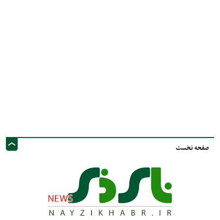
صفحه نخست
نشانی ایمیل: info@nayzinews.ir - صاحب امتیاز و مدیر مسئول : محمد مهدی توکل
- نشانی دفتر: استان فارس - شهرستان نی ریز - خیابان ولی عصر عج - پيامك و
فضاي مجازي :09020925030
کلیه حقوق محفوظ است. استفاده از مطالب با ذکر منبع بلامانع است.
طراحی و تولید :"
ایران سامانه