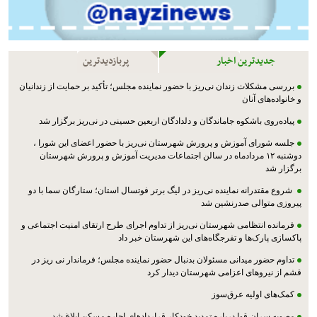
جدیدترین اخبار
پربازدیدترین
بررسی مشکلات زندان نی‌ریز با حضور نماینده مجلس؛ تأکید بر حمایت از زندانیان
و خانواده‌های آنان
پیاده‌روی باشکوه جاماندگان و دلدادگان اربعین حسینی در نی‌ریز برگزار شد
جلسه شورای آموزش و پرورش شهرستان نی‌ریز با حضور اعضای این شورا ،
دوشنبه ۱۲ مردادماه در سالن اجتماعات مدیریت آموزش و پرورش شهرستان
برگزار شد
شروع مقتدرانه نماینده نی‌ریز در لیگ برتر فوتسال استان؛ ستارگان سما با دو
پیروزی متوالی صدرنشین شد
فرمانده انتظامی شهرستان نی‌ریز از تداوم اجرای طرح ارتقای امنیت اجتماعی و
پاکسازی پارک‌ها و تفرجگاه‌های این شهرستان خبر داد
تداوم حضور میدانی مسئولان بدنبال حضور نماینده مجلس؛ فرماندار نی ریز در
قشم از نیروهای اعزامی شهرستان دیدار کرد
کمک‌های اولیه عرق‌سوز
مصوبه سران قوا درباره تمدید خودکار قراردادهای اجاره مسکن ابلاغ شد