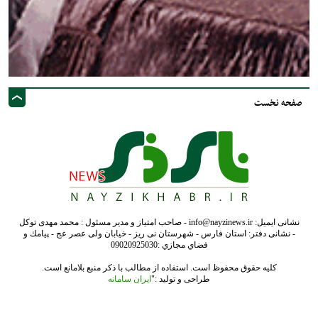
صفحه نخست
نشانی ایمیل: info@nayzinews.ir - صاحب امتیاز و مدیر مسئول : محمد مهدی توکل
- نشانی دفتر: استان فارس - شهرستان نی ریز - خیابان ولی عصر عج - پيامك و
فضاي مجازي :09020925030
کلیه حقوق محفوظ است. استفاده از مطالب با ذکر منبع بلامانع است.
طراحی و تولید :"
ایران سامانه