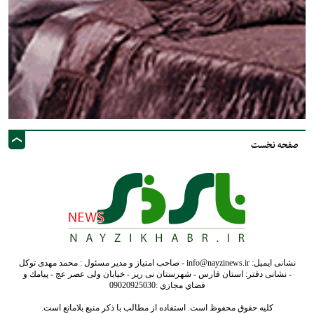
صفحه نخست
نشانی ایمیل: info@nayzinews.ir - صاحب امتیاز و مدیر مسئول : محمد مهدی توکل
- نشانی دفتر: استان فارس - شهرستان نی ریز - خیابان ولی عصر عج - پيامك و
فضاي مجازي :09020925030
کلیه حقوق محفوظ است. استفاده از مطالب با ذکر منبع بلامانع است.