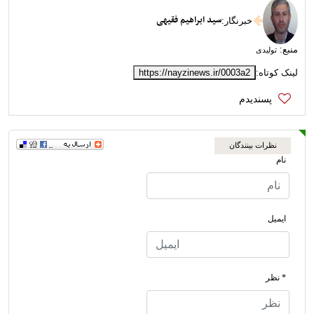
سید ابراهیم فقیهی
خبرنگار
:
منبع:
تولیدی
لینک کوتاه:
https://nayzinews.ir/0003a2
نظرات بینندگان
نام
ایمیل
* نظر