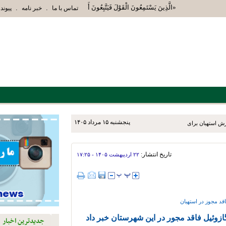
«الَّذِينَ يَسْتَمِعُونَ الْقَوْلَ فَيَتَّبِعُونَ أَحْسَنَهُ أُوْلَئِكَ الَّذِينَ هَدَا
.
.
تماس با ما
خبر نامه
پیوند 
پنجشنبه ۱۵ مرداد ۱۴۰۵
زش استهبان برای توسعه دو و
تاریخ انتشار:
۲۲ ارديبهشت ۱۴۰۵ - ۱۷:۲۵
جدیدترین اخبار