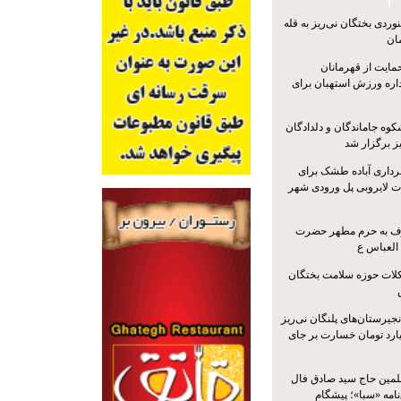
ردی بختگان نی‌ریز به قله
ایت از قهرمانان
داره ورزش استهبان برای
کوه جاماندگان و دلدادگان
ز برگزار شد
رداری آباده طشک برای
ات لایروبی پل ورودی شهر
شرف به حرم مطهر حضرت
 العباس ع
ات حوزه سلامت بختگان
جیرستان‌های پلنگان نی‌ریز
انگاری، ۱.۳ میلیارد تومان خسارت بر جای
لمین حاج سید صادق فال
نامه «سبا»؛ پیشگام