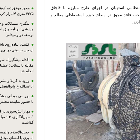
تظامی استهبان در اجرای طرح مبارزه با قاچاق
صعود موفق تیم کوهنو
۴۳۷۵ متری لاله‌زار کرمان
سوخت فاقد مجوز در سطح حوزه استحفاظی مطلع و
دند.
پیگیری مشکلات و حم
ورزشی؛ برنامه ویژه ا
توسعه دو و میدانی
کلیپ/ پیاده‌روی باش
اربعین حسینی در نی‌ری
اقدام پیشگیرانه شه
مقابله با سیلاب؛ عملی
انجام شد
ورود به کربلا و ت
اباعبدالله ع وابوالفضل
بررسی میدانی مشکل
با حضور نماینده مجلس
مهار آتش‌سوزی در ان
/ سهل‌
گذاشت
حجت‌الاسلام والمس
اسیری با امضای میثاق‌