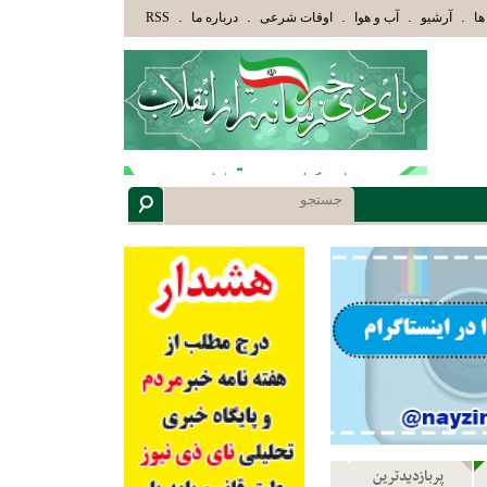
هُمُ اللَّهُ وَأُوْلَئِكَ هُمْ أُوْلُوا الْأَلْبَابِ» عاقلان هدایت یافته،حرفها را میشنوند و سپس بهترین را ا
.
.
.
.
.
ها
آرشیو
آب و هوا
اوقات شرعی
درباره ما
RSS
پربازدیدترین