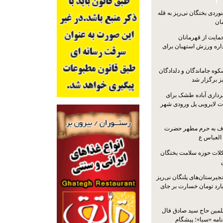
ردی بختگان نی‌ریز به قله
ایت از قهرمانان
داره ورزش استهبان برای
کوه جاماندگان و دلدادگان
ز برگزار شد
رداری آباده طشک برای
ات لایروبی پل ورودی شهر
شرف به حرم مطهر حضرت
 العباس ع
ات حوزه سلامت بختگان
جیرستان‌های پلنگان نی‌ریز
انگاری، ۱.۳ میلیارد تومان خسارت بر جای
لمین حاج سید صادق فال
نامه «سبا»؛ پیشگام