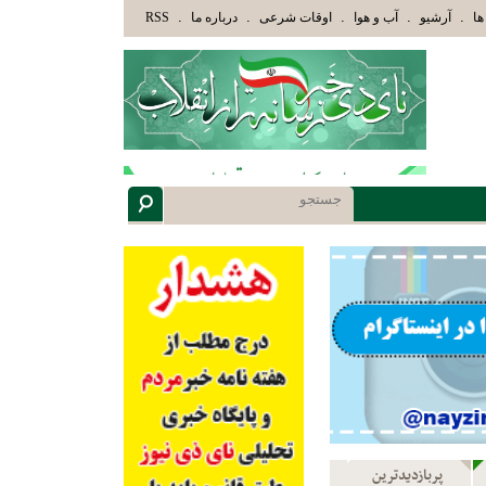
َئِكَ الَّذِينَ هَدَاهُمُ اللَّهُ وَأُوْلَئِكَ هُمْ أُوْلُوا الْأَلْبَابِ» عاقلان هدایت یافته،حرفها را میشن
.
.
.
.
.
ها
آرشیو
آب و هوا
اوقات شرعی
درباره ما
RSS
پربازدیدترین