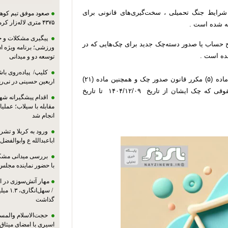
شرایط جنگ تحمیلی ، سخت‌گیری‌های قانونی برای
صعود موفق تیم کوهنو
۴۳۷۵ متری لاله‌زار کرمان
ه شده است .
پیگیری مشکلات و حم
اح حساب یا صدور دسته‌چک جدید برای چک‌هایی که در
ورزشی؛ برنامه ویژه ا
شده است .
توسعه دو و میدانی
کلیپ/ پیاده‌روی باش
محرومیت‌های ناشی از دارا بودن چک برگشتی مندرج در ماده (۵) مکرر قانون صدور چک و همچنین ماده (۲۱)
اربعین حسینی در نی‌ری
قانون مکرر مذکور صرفا برای کلیه اشخاص حقیقی و حقوقی که چک ایشان از تاریخ ۱۴۰۴/۱۲/۰۹ تا تاریخ
اقدام پیشگیرانه شه
مقابله با سیلاب؛ عملی
انجام شد
ورود به کربلا و ت
اباعبدالله ع وابوالفضل
بررسی میدانی مشکل
با حضور نماینده مجلس
مهار آتش‌سوزی در ان
/ سهل‌
گذاشت
حجت‌الاسلام والمس
اسیری با امضای میثاق‌