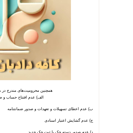
همچنین محرومیت‌های مندرج در ماده (۵) قانون مکرر
الف) عدم افتتاح حساب و ص
ب) عدم اعطای تسهیلات و تعهدات و صدور ضمانتنامه
ج) عدم گشایش اعتبار اسنادی
د) عدم صدور دسته چک یا ثبت چک جدید