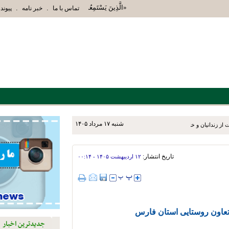
«الَّذِينَ يَسْتَمِعُونَ الْقَوْلَ فَيَتَّبِعُونَ أَحْسَنَهُ أُ
.
.
تماس با ما
خبر نامه
پیوند 
شنبه ۱۷ مرداد ۱۴۰۵
ز زندانیان و خانواده‌های آنان
تاریخ انتشار:
۱۲ ارديبهشت ۱۴۰۵ - ۰۰:۱۴
ل تعاون روستایی استان فارس
جدیدترین اخبار