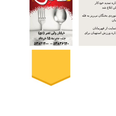
ره تمدید خودکار
ن ابلاغ شد
ردی بختگان نی‌ریز به قله
ایت از قهرمانان
داره ورزش استهبان برای