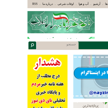
وْلَئِكَ الَّذِينَ هَدَاهُمُ اللَّهُ وَأُوْلَئِكَ هُمْ أُوْلُوا الْأَلْبَابِ» عاقلان هدایت یافته،حرفها را م
.
.
.
.
.
ها
آرشیو
آب و هوا
اوقات شرعی
درباره ما
RSS
پربازدیدترین