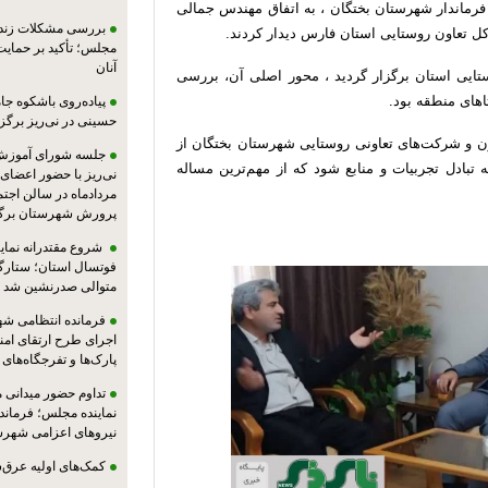
یبهشت ماه سال 1405 دکتر عباسی فرماندار شهرستان بختگان ، به اتفاق مهندس جمالی
بررسی مشکلات زندان
کل تعاون روستایی استان فارس دیدار کردند.
مجلس؛ تأکید بر حمایت ا
آنان
تایی استان برگزار گردید ، محور اصلی آن، بررسی
های منطقه بود.
پیاده‌روی باشکوه جام
حسینی در نی‌ریز برگز
عاون و شرکت‌های تعاونی روستایی شهرستان بختگان از
جلسه شورای آموزش
 تبادل تجربیات و منابع شود که از مهم‌ترین مساله
مردادماه در سالن اجت
پرورش شهرستان برگز
شروع مقتدرانه نمایند
فوتسال استان؛ ستارگا
متوالی صدرنشین شد
فرمانده انتظامی شهر
اجرای طرح ارتقای امن
پارک‌ها و تفرجگاه‌های
تداوم حضور میدانی 
نماینده مجلس؛ فرماندا
نیروهای اعزامی شهرست
کمک‌های اولیه عرق‌