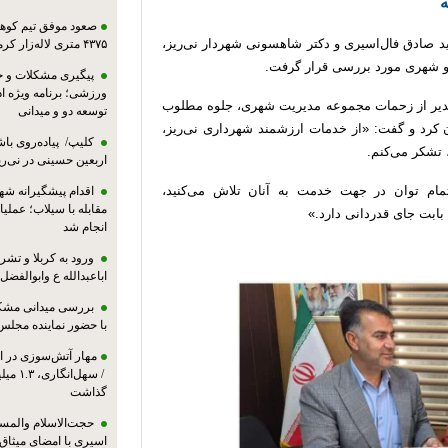
ه
صعود موفق تیم کوهنو
د صادق فال‌اسیری و دکتر شاهسونی شهردار نی‌ریز،
۴۳۷۵ متری لاله‌زار کرمان
و شهری مورد بررسی قرار گرفت.
پیگیری مشکلات و حم
ورزشی؛ برنامه ویژه ا
تقدیر از زحمات مجموعه مدیریت شهری، جلوه مطلوب
توسعه دو و میدانی
ن کرد و گفت: «از خدمات ارزشمند شهرداری نی‌ریز،
کلیپ/ پیاده‌روی باش
 تشکر می‌کنم.
اربعین حسینی در نی‌ری
مام توان در جهت خدمت به آنان تلاش می‌کنید،
اقدام پیشگیرانه شه
مقابله با سیلاب؛ عملی
بابت جای قدردانی دارد.»
انجام شد
ورود به کربلا و ت
اباعبدالله ع وابوالفضل
بررسی میدانی مشکل
با حضور نماینده مجلس
مهار آتش‌سوزی در ان
/ سهل‌
گذاشت
حجت‌الاسلام والمس
اسیری با امضای میثاق‌