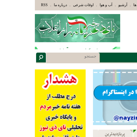
َأُوْلَئِكَ هُمْ أُوْلُوا الْأَلْبَابِ» عاقلان هدایت یافته،حرفها را میشنوند و سپس بهترین را انتخاب میکنند(س
.
.
.
.
.
ها
آرشیو
آب و هوا
اوقات شرعی
درباره ما
RSS
پربازدیدترین