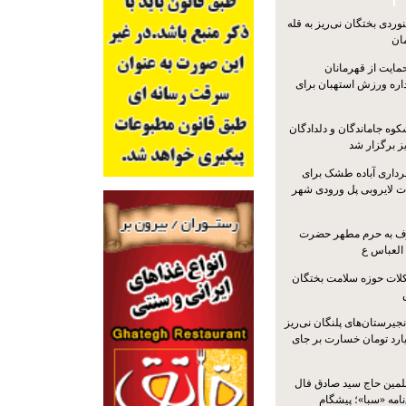
ردی بختگان نی‌ریز به قله
ایت از قهرمانان
داره ورزش استهبان برای
کوه جاماندگان و دلدادگان
ز برگزار شد
رداری آباده طشک برای
ات لایروبی پل ورودی شهر
شرف به حرم مطهر حضرت
 العباس ع
ات حوزه سلامت بختگان
جیرستان‌های پلنگان نی‌ریز
انگاری، ۱.۳ میلیارد تومان خسارت بر جای
لمین حاج سید صادق فال
نامه «سبا»؛ پیشگام