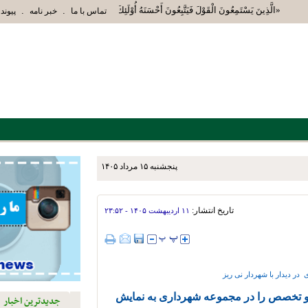
«الَّذِينَ يَسْتَمِعُونَ الْقَوْلَ فَيَتَّبِعُونَ أَحْسَنَهُ أُوْلَئِكَ الَّذِينَ هَدَاهُمُ اللَّهُ و
.
.
تماس با ما
خبر نامه
پیوند 
پنجشنبه ۱۵ مرداد ۱۴۰۵
 لایروبی پل ورودی شهر انجام
تاریخ انتشار:
۱۱ ارديبهشت ۱۴۰۵ - ۲۳:۵۲
در دیدار با شهردار نی ریز
د و تخصص را در مجموعه شهرداری به نمایش
جدیدترین اخبار