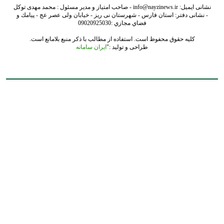
نشانی ایمیل: info@nayzinews.ir - صاحب امتیاز و مدیر مسئول : محمد مهدی توکل
- نشانی دفتر: استان فارس - شهرستان نی ریز - خیابان ولی عصر عج - پيامك و
فضاي مجازي :09020925030
کلیه حقوق محفوظ است. استفاده از مطالب با ذکر منبع بلامانع است.
طراحی و تولید :"
ایران سامانه