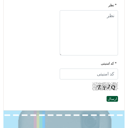
* نظر
* کد امنیتی