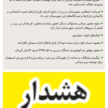
پیروزی متوالی صدرنشین شد
فرمانده انتظامی شهرستان نی‌ریز از تداوم اجرای طرح ارتقای امنیت اجتماعی و
پاکسازی پارک‌ها و تفرجگاه‌های این شهرستان خبر داد
تداوم حضور میدانی مسئولان بدنبال حضور نماینده مجلس؛ فرماندار نی ریز در
قشم از نیروهای اعزامی شهرستان دیدار کرد
کمک‌های اولیه عرق‌سوز
مصوبه سران قوا درباره تمدید خودکار قراردادهای اجاره مسکن ابلاغ شد
صعود موفق تیم کوهنوردی بختگان نی‌ریز به قله ۴۳۷۵ متری لاله‌زار کرمان
پیگیری مشکلات و حمایت از قهرمانان ورزشی؛ برنامه ویژه اداره ورزش استهبان
برای توسعه دو و میدانی