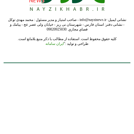
نشانی ایمیل: info@nayzinews.ir - صاحب امتیاز و مدیر مسئول : محمد مهدی توکل
- نشانی دفتر: استان فارس - شهرستان نی ریز - خیابان ولی عصر عج - پيامك و
فضاي مجازي :09020925030
کلیه حقوق محفوظ است. استفاده از مطالب با ذکر منبع بلامانع است.
طراحی و تولید :"
ایران سامانه