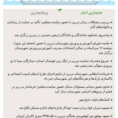
جدیدترین اخبار
پربازدیدترین
بررسی مشکلات زندان نی‌ریز با حضور نماینده مجلس؛ تأکید بر حمایت از زندانیان
و خانواده‌های آنان
پیاده‌روی باشکوه جاماندگان و دلدادگان اربعین حسینی در نی‌ریز برگزار شد
جلسه شورای آموزش و پرورش شهرستان نی‌ریز با حضور اعضای این شورا ،
دوشنبه ۱۲ مردادماه در سالن اجتماعات مدیریت آموزش و پرورش شهرستان
برگزار شد
شروع مقتدرانه نماینده نی‌ریز در لیگ برتر فوتسال استان؛ ستارگان سما با دو
پیروزی متوالی صدرنشین شد
فرمانده انتظامی شهرستان نی‌ریز از تداوم اجرای طرح ارتقای امنیت اجتماعی و
پاکسازی پارک‌ها و تفرجگاه‌های این شهرستان خبر داد
تداوم حضور میدانی مسئولان بدنبال حضور نماینده مجلس؛ فرماندار نی ریز در
قشم از نیروهای اعزامی شهرستان دیدار کرد
کمک‌های اولیه عرق‌سوز
مصوبه سران قوا درباره تمدید خودکار قراردادهای اجاره مسکن ابلاغ شد
صعود موفق تیم کوهنوردی بختگان نی‌ریز به قله ۴۳۷۵ متری لاله‌زار کرمان