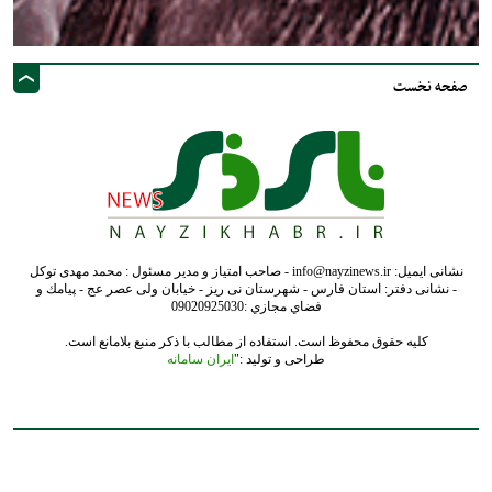
صفحه نخست
نشانی ایمیل: info@nayzinews.ir - صاحب امتیاز و مدیر مسئول : محمد مهدی توکل
- نشانی دفتر: استان فارس - شهرستان نی ریز - خیابان ولی عصر عج - پيامك و
فضاي مجازي :09020925030
کلیه حقوق محفوظ است. استفاده از مطالب با ذکر منبع بلامانع است.
طراحی و تولید :"
ایران سامانه