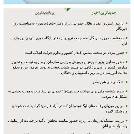
جدیدترین اخبار
پربازدیدترین
بازدید رئیس و اعضای هلال احمر نی‌ریز از دفتر «نای ذی نیوز» به مناسبت روز
خبرنگار
به مناسبت روز خبرنگار امام جمعه نی‌ریز از دفتر پایگاه خبری نای‌ذی‌نیوز بازدید
کرد
حضور مردم در صحنه، ضامن اقتدار کشور و تداوم حرکت انقلاب است
حضور معاون وزیر آموزش و پرورش و رئیس سازمان نوسازی، توسعه و تجهیز
مدارس کشور در نی‌ریز؛ گامی در مسیر شتاب‌بخشی به نوسازی مدارس و تحقق
عدالت آموزشی در نی ریز ، استهبان و بختگان
شگفتی‌های شیر مادر
صدور شناسه ملی برای مواکب حسینی(ع) ؛ تحولی در شفافیت و هویت بخشی به
تشکل های مردمی
نی‌ریز میزبان رقابت‌های لیگ نوجوانان کشتی آزاد فارس؛ گرامیداشت شهدای
ورزشکار لامرد
بررسی مشکلات زندان نی‌ریز با حضور نماینده مجلس؛ تأکید بر حمایت از زندانیان
و خانواده‌های آنان