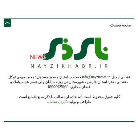
نشانی ایمیل: info@nayzinews.ir - صاحب امتیاز و مدیر مسئول : محمد مهدی توکل
- نشانی دفتر: استان فارس - شهرستان نی ریز - خیابان ولی عصر عج - پيامك و
فضاي مجازي :09020925030
کلیه حقوق محفوظ است. استفاده از مطالب با ذکر منبع بلامانع است.
طراحی و تولید :"
ایران سامانه