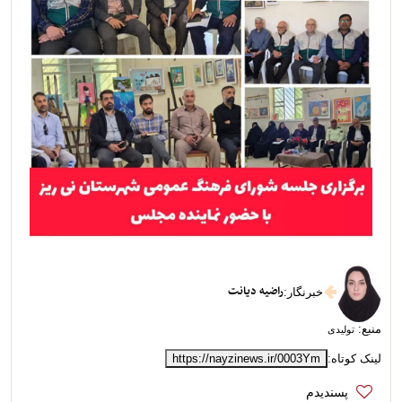
راضیه دیانت
خبرنگار
:
منبع:
تولیدی
لینک کوتاه:
https://nayzinews.ir/0003Ym