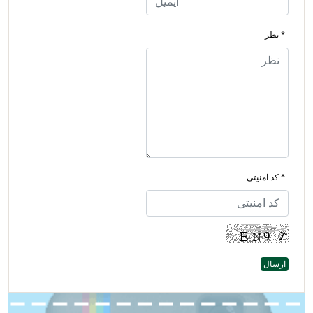
* نظر
* کد امنیتی