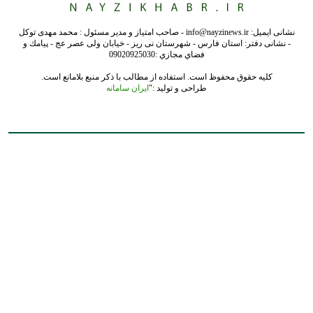
نشانی ایمیل: info@nayzinews.ir - صاحب امتیاز و مدیر مسئول : محمد مهدی توکل
- نشانی دفتر: استان فارس - شهرستان نی ریز - خیابان ولی عصر عج - پيامك و
فضاي مجازي :09020925030
کلیه حقوق محفوظ است. استفاده از مطالب با ذکر منبع بلامانع است.
طراحی و تولید :"
ایران سامانه