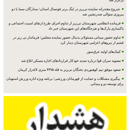
شروع مقتدرانه نماینده نی‌ریز در لیگ برتر فوتسال استان؛ ستارگان سما با دو
پیروزی متوالی صدرنشین شد
فرمانده انتظامی شهرستان نی‌ریز از تداوم اجرای طرح ارتقای امنیت اجتماعی و
پاکسازی پارک‌ها و تفرجگاه‌های این شهرستان خبر داد
تداوم حضور میدانی مسئولان بدنبال حضور نماینده مجلس؛ فرماندار نی ریز در
قشم از نیروهای اعزامی شهرستان دیدار کرد
کمک‌های اولیه عرق‌سوز
مصوبه سران قوا درباره تمدید خودکار قراردادهای اجاره مسکن ابلاغ شد
صعود موفق تیم کوهنوردی بختگان نی‌ریز به قله ۴۳۷۵ متری لاله‌زار کرمان
پیگیری مشکلات و حمایت از قهرمانان ورزشی؛ برنامه ویژه اداره ورزش استهبان
برای توسعه دو و میدانی