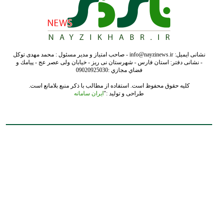
نشانی ایمیل: info@nayzinews.ir - صاحب امتیاز و مدیر مسئول : محمد مهدی توکل
- نشانی دفتر: استان فارس - شهرستان نی ریز - خیابان ولی عصر عج - پيامك و
فضاي مجازي :09020925030
کلیه حقوق محفوظ است. استفاده از مطالب با ذکر منبع بلامانع است.
طراحی و تولید :"
ایران سامانه