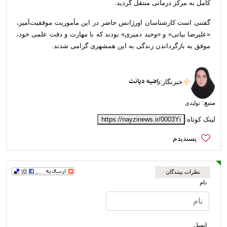
کامل به مرکز درمانی منتقل گردید.
گفتنی است کارشناسان اورژانس حاضر در این مأموریت موفقیت‌آمیز،
«علیرضا بیاتی» و «وحید دمیری» بودند که با مهارت و دقت علمی خود،
موفق به بازگرداندن زندگی به این همشهری گرامی شدند.
راضیه دیانت
خبرنگار
:
منبع:
تولیدی
لینک کوتاه:
https://nayzinews.ir/0003Yi
نظرات بینندگان
نام
ایمیل