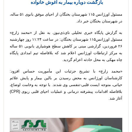
بازگشت دوباره بیمار به آغوش خانواده ‌
مسئول اورژانس ۱۱۵ شهرستان بختگان از احیای موفق بانوی ۵۱ ساله،
در شهرستان بختگان خبر داد.
به گزارش پایگاه خبری تحلیلی نای‌ذی‌نیوز، به نقل از «محمد زارع»
مسئول اورژانس۱۱۵ شهرستان بختگان: در ساعت ۱۱:۲۴ روز چهارشنبه
۲۶ فروردین، گزارشی مبنی بر کاهش سطح هوشیاری بانویی ۵۱ ساله
به مرکز ارتباطات اورژانس اعلام شد که بلافاصله تیم امدادی پایگاه
چاه مهکی به محل حادثه اعزام گردید.
«محمد زارع» با تشریح جزئیات این مأموریت حساس افزود:
کارشناسان اورژانس به‌ محض رسیدن بر بالین بیمار و پایش علائم
حیاتی، متوجه ایست قلبی-تنفسی وی شدند. با توجه به وخامت اوضاع،
بلافاصله اقدامات پیشرفته درمانی و عملیات احیای قلبی ریوی (CPR)
آغاز شد.