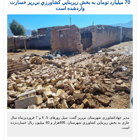
70 ميليارد تومان به بخش زيربنايي كشاورزي ني‌ريز خسارت
واردشده است
مدير جهادكشاورزي شهرستان ني‌ريز گفت: سيل روزهای 5، 6 و 7 فروردين‌ماه سال
جاري به بخش زيربنايي كشاورزي شهرستان، 695هزار و 60 ميليون ريال خسارت‌زده
‌است.