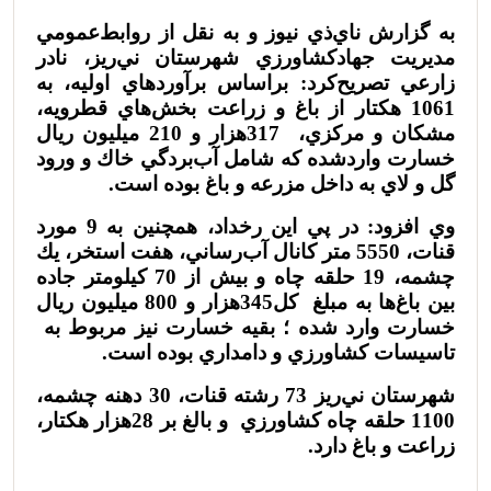
به گزارش ناي‌ذي نيوز و به نقل از روابط‌عمومي
مديريت جهادكشاورزي شهرستان ني‌ريز، نادر
زارعي تصريح‌كرد: براساس برآوردهاي اوليه، به
1061 هكتار از باغ و زراعت بخش‌هاي قطرويه،
مشكان و مركزي،
317هزار و 210 ميليون ريال
خسارت وارد‌شده كه شامل آب‌بردگي خاك و ورود
گل و لاي به داخل مزرعه و باغ بوده است.
وي افزود: در پي اين رخداد، همچنين به 9 مورد
قنات‌، 5550 متر كانال آب‌رساني، هفت استخر، يك
چشمه، 19 حلقه چاه و بيش از 70 كيلومتر جاده
بين باغ‌ها به مبلغ
کل345هزار و 800 ميليون ريال
خسارت وارد شده ؛ بقیه خسارت نیز مربوط به
تاسيسات كشاورزي و دامداري بوده است.
شهرستان ني‌ريز 73 رشته قنات، 30 دهنه چشمه،
1100 حلقه چاه كشاورزي
و بالغ بر 28هزار هکتار،
زراعت و باغ دارد.