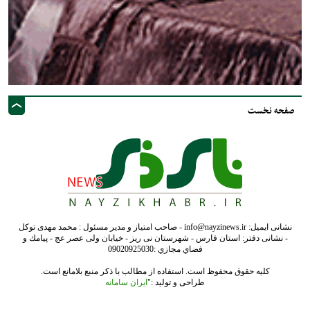
صفحه نخست
نشانی ایمیل: info@nayzinews.ir - صاحب امتیاز و مدیر مسئول : محمد مهدی توکل
- نشانی دفتر: استان فارس - شهرستان نی ریز - خیابان ولی عصر عج - پيامك و
فضاي مجازي :09020925030
کلیه حقوق محفوظ است. استفاده از مطالب با ذکر منبع بلامانع است.
طراحی و تولید :"
ایران سامانه