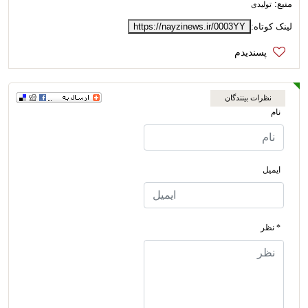
منبع:
تولیدی
لینک کوتاه:
https://nayzinews.ir/0003YY
نظرات بینندگان
نام
ایمیل
* نظر