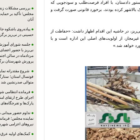
ماده ۵۵ و با هماهنگی و دستور دادستان، با افراد فرصت‌طلب و سودجویی که
بررسی مشکلات زندان
ک بالاشهر کرده بودند، برخورد قانونی صورت گرفت و
مجلس؛ تأکید بر حمایت ا
آنان
پیاده‌روی باشکوه جام
‌ریز، در حاشیه این اقدام اظهار داشت: «حفاظت از
حسینی در نی‌ریز برگز
یرمجاز، از اولویت‌های اصلی این اداره است و با
جلسه شورای آموزش
ورد خواهد شد.»
مردادماه در سالن اجت
پرورش شهرستان برگز
شروع مقتدرانه نمایند
فوتسال استان؛ ستارگا
متوالی صدرنشین شد
فرمانده انتظامی شهر
اجرای طرح ارتقای امن
پارک‌ها و تفرجگاه‌های
تداوم حضور میدانی 
نماینده مجلس؛ فرماندا
نیروهای اعزامی شهرست
کمک‌های اولیه عرق‌