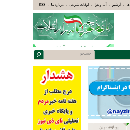
وْلَئِكَ الَّذِينَ هَدَاهُمُ اللَّهُ وَأُوْلَئِكَ هُمْ أُوْلُوا الْأَلْبَابِ» عاقلان هدایت یافته،حرفها را م
.
.
.
.
.
ها
آرشیو
آب و هوا
اوقات شرعی
درباره ما
RSS
پربازدیدترین