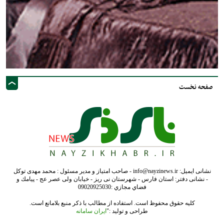
صفحه نخست
نشانی ایمیل: info@nayzinews.ir - صاحب امتیاز و مدیر مسئول : محمد مهدی توکل
- نشانی دفتر: استان فارس - شهرستان نی ریز - خیابان ولی عصر عج - پيامك و
فضاي مجازي :09020925030
کلیه حقوق محفوظ است. استفاده از مطالب با ذکر منبع بلامانع است.
طراحی و تولید :"
ایران سامانه