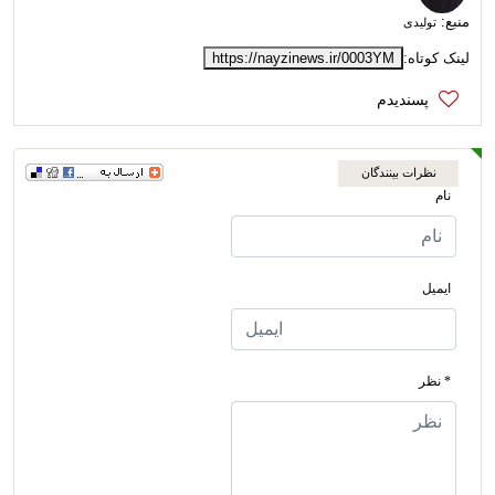
منبع:
تولیدی
لینک کوتاه:
https://nayzinews.ir/0003YM
نظرات بینندگان
نام
ایمیل
* نظر