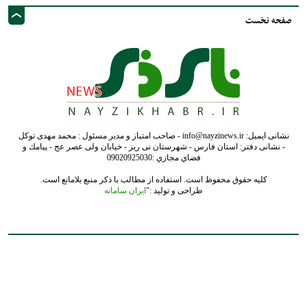
صفحه نخست
نشانی ایمیل: info@nayzinews.ir - صاحب امتیاز و مدیر مسئول : محمد مهدی توکل
- نشانی دفتر: استان فارس - شهرستان نی ریز - خیابان ولی عصر عج - پيامك و
فضاي مجازي :09020925030
کلیه حقوق محفوظ است. استفاده از مطالب با ذکر منبع بلامانع است.
طراحی و تولید :"
ایران سامانه