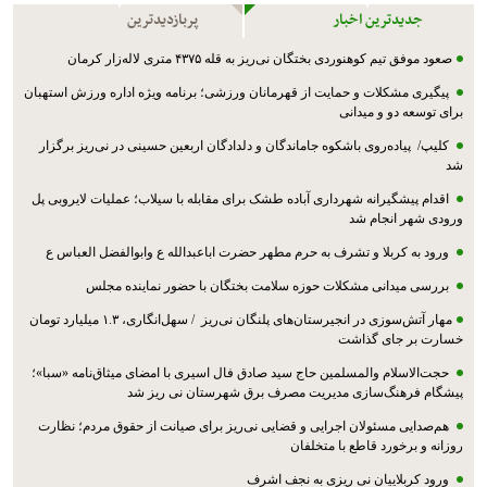
جدیدترین اخبار
پربازدیدترین
صعود موفق تیم کوهنوردی بختگان نی‌ریز به قله ۴۳۷۵ متری لاله‌زار کرمان
پیگیری مشکلات و حمایت از قهرمانان ورزشی؛ برنامه ویژه اداره ورزش استهبان
برای توسعه دو و میدانی
کلیپ/ پیاده‌روی باشکوه جاماندگان و دلدادگان اربعین حسینی در نی‌ریز برگزار
شد
اقدام پیشگیرانه شهرداری آباده طشک برای مقابله با سیلاب؛ عملیات لایروبی پل
ورودی شهر انجام شد
ورود به کربلا و تشرف به حرم مطهر حضرت اباعبدالله ع وابوالفضل العباس ع
بررسی میدانی مشکلات حوزه سلامت بختگان با حضور نماینده مجلس
مهار آتش‌سوزی در انجیرستان‌های پلنگان نی‌ریز / سهل‌انگاری، ۱.۳ میلیارد تومان
خسارت بر جای گذاشت
حجت‌الاسلام والمسلمین حاج سید صادق فال اسیری با امضای میثاق‌نامه «سبا»؛
پیشگام فرهنگ‌سازی مدیریت مصرف برق شهرستان نی ریز شد
هم‌صدایی مسئولان اجرایی و قضایی نی‌ریز برای صیانت از حقوق مردم؛ نظارت
روزانه و برخورد قاطع با متخلفان
ورود کربلاییان نی ریزی به نجف اشرف