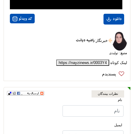
کد ویدئو
دانلود
راضیه دیانت
خبرنگار
:
منبع:
تولیدی
لینک کوتاه:
https://nayzinews.ir/0003Y4
نظرات بینندگان
نام
ایمیل