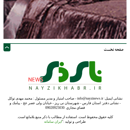
صفحه نخست
نشانی ایمیل: info@nayzinews.ir - صاحب امتیاز و مدیر مسئول : محمد مهدی توکل
- نشانی دفتر: استان فارس - شهرستان نی ریز - خیابان ولی عصر عج - پيامك و
فضاي مجازي :09020925030
کلیه حقوق محفوظ است. استفاده از مطالب با ذکر منبع بلامانع است.
طراحی و تولید :"
ایران سامانه