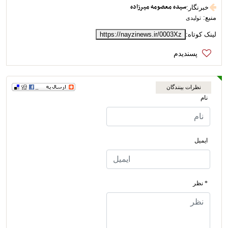
سیده معصومه میرزاده
خبرنگار
:
منبع:
تولیدی
لینک کوتاه:
https://nayzinews.ir/0003Xz
نظرات بینندگان
نام
ایمیل
* نظر