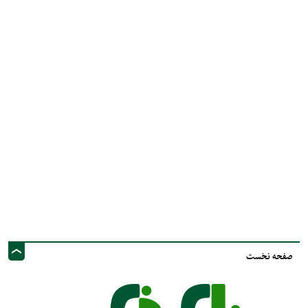
صفحه نخست
نشانی ایمیل: info@nayzinews.ir - صاحب امتیاز و مدیر مسئول : محمد مهدی توکل
- نشانی دفتر: استان فارس - شهرستان نی ریز - خیابان ولی عصر عج - پيامك و
فضاي مجازي :09020925030
کلیه حقوق محفوظ است. استفاده از مطالب با ذکر منبع بلامانع است.
طراحی و تولید :"
ایران سامانه