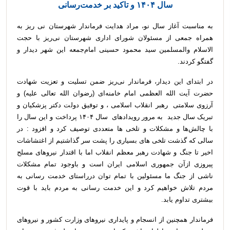
سال ۱۴۰۴ و تاکید بر خدمت‌رسانی
به مناسبت آغاز سال نو، مراد هدایت فرماندار شهرستان نی ریز به
همراه جمعی از مسئولان شورای اداری شهرستان نی‌ریز با حجت
الاسلام والمسلمین سید محمود حسینی امام‌جمعه این شهر دیدار و
گفتگو کردند.
در ابتدای این دیدار، فرماندار نی‌ریز ضمن تسلیت و تعزیت شهادت
حضرت آیت الله العظمی امام خامنه‌ای (رضوان الله تعالی علیه) و
آرزوی سلامتی رهبر انقلاب اسلامی ، و توفیق دولت دکتر پزشکیان و
تبریک سال جدید به مرور رویدادهای سال ۱۴۰۴ پرداخت و این سال را
با چالش‌ها و مشکلات و تلخی ها متعددی توصیف کرد و افزود : در
سالی که گذشت تلخی های بسیاری را پشت سر گذاشتیم از اغتشاشات
اخیر تا جنگ و شهادت رهبر معظم انقلاب اما با اقتدار نیروهای مسلح
پیروزی ازآن جمهوری اسلامی ایران است و باوجود تمام مشکلات
ناشی از جنگ ما مسئولین با تمام توان درراستای خدمت رسانی به
مردم تلاش خواهیم کرد و این خدمت رسانی به مردم باید با قوت
بیشتری تداوم یابد.
فرماندار همچنین از انسجام و پایداری نیروهای وزارت کشور و نیروهای