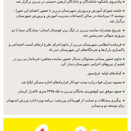
پیاده‌روی باشکوه جاماندگان و دلدادگان اربعین حسینی در نی‌ریز برگزار شد
جلسه شورای آموزش و پرورش شهرستان نی‌ریز با حضور اعضای این شورا ،
دوشنبه ۱۲ مردادماه در سالن اجتماعات مدیریت آموزش و پرورش شهرستان
برگزار شد
شروع مقتدرانه نماینده نی‌ریز در لیگ برتر فوتسال استان؛ ستارگان سما با دو
پیروزی متوالی صدرنشین شد
فرمانده انتظامی شهرستان نی‌ریز از تداوم اجرای طرح ارتقای امنیت اجتماعی و
پاکسازی پارک‌ها و تفرجگاه‌های این شهرستان خبر داد
تداوم حضور میدانی مسئولان بدنبال حضور نماینده مجلس؛ فرماندار نی ریز در
قشم از نیروهای اعزامی شهرستان دیدار کرد
کمک‌های اولیه عرق‌سوز
مصوبه سران قوا درباره تمدید خودکار قراردادهای اجاره مسکن ابلاغ شد
صعود موفق تیم کوهنوردی بختگان نی‌ریز به قله ۴۳۷۵ متری لاله‌زار کرمان
پیگیری مشکلات و حمایت از قهرمانان ورزشی؛ برنامه ویژه اداره ورزش استهبان
برای توسعه دو و میدانی