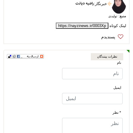
راضیه دیانت
خبرنگار
:
منبع:
تولیدی
لینک کوتاه:
https://nayzinews.ir/0003Xp
نظرات بینندگان
نام
ایمیل
* نظر