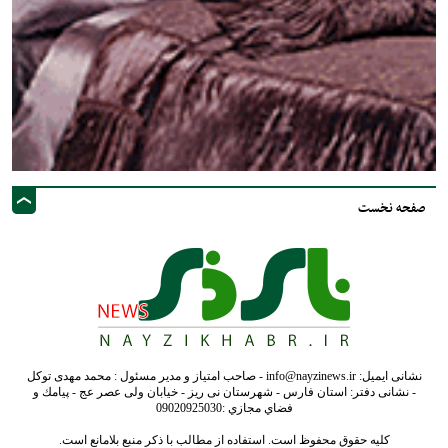
صفحه نخست
نشانی ایمیل: info@nayzinews.ir - صاحب امتیاز و مدیر مسئول : محمد مهدی توکل
- نشانی دفتر: استان فارس - شهرستان نی ریز - خیابان ولی عصر عج - پيامك و
فضاي مجازي :09020925030
کلیه حقوق محفوظ است. استفاده از مطالب با ذکر منبع بلامانع است.