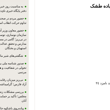
آباده طشک
به مناسبت روز خبرنگ
دفتر پایگاه خبری نای‌ذی
حضور مردم در صحنه،
تداوم حرکت انقلاب ا
حضور معاون وزیر آ
سازمان نوسازی، توسع
در نی‌ریز؛ گامی در م
مدارس و تحقق عدالت 
استهبان و بختگان
شگفتی‌های شیر ماد
صدور شناسه ملی بر
تحولی در شفافیت و ه
مردمی
نی‌ریز میزبان رقاب
آزاد فارس؛ گرامیداش
بررسی مشکلات زندان
مجلس؛ تأکید بر حمایت ا
آنان
پیاده‌روی باشکوه جام