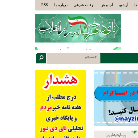
ّذِينَ هَدَاهُمُ اللَّهُ وَأُوْلَئِكَ هُمْ أُوْلُوا الْأَلْبَابِ» عاقلان هدایت یافته،حرفها را میشنوند و سپس
.
.
.
.
.
ها
آرشیو
آب و هوا
اوقات شرعی
درباره ما
RSS
پربازدیدترین