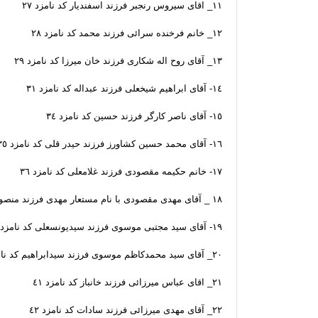
١١_ اقاى سيروس رنجبر فرزند اسفنديار كد نامزد ٢٧
١٢_ خانم فرخنده سرائى فرزند محمد كد نامزد ٢٨
١٣_ آقاى روح اله شكارى فرزند خان ميرزا كد نامزد ٢٩
١٤- آقاى ابراهيم شيخعلى فرزند عبداله كد نامزد ٣١
١٥- آقاى ناصر كارگر فرزند حسين كد نامزد ٣٤
١٦- آقاى محمد حسين كشاورز فرزند حيدر قلى كد نامزد ٣٥
١٧- خانم حكيمه مقصودى فرزند غلامعلى كد نامزد ٣٦
١٨ _ آقاى مهدى مقصودى با نام مستعار مهدى فرزند منصور كد نامزد ٣٧
١٩- آقاى سيد مجتبى موسوى فرزند سيديونسعلى كد نامزد ٣٨
٢٠_ آقاى سيد محمدكاظم موسوی فرزند سيدابراهيم كد نامزد ٣٩
٢١_ اقاى عباس ميرزائى فرزند خانباز كد نامزد ٤١
٢٢_ آقاى مهدى ميرزائى فرزند سادات كد نامزد ٤٢