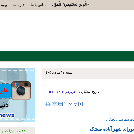
«الَّذِينَ يَسْتَمِعُونَ الْقَوْلَ فَيَتَّبِعُونَ أَحْسَنَهُ أُوْلَئِكَ الَ
.
.
تماس با ما
خبر نامه
پیوند 
شنبه ۱۷ مرداد ۱۴۰۵
ت
تاریخ انتشار:
۰۵ فروردين ۱۴۰۵ - ۰۱:۵۴
شورای شهر آباده طشک
جدیدترین اخبار