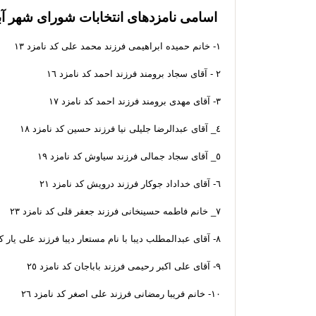
اسامی نامزدهای انتخابات شورای شهر 
١- خانم حميده ابراهيمى فرزند محمد على كد نامزد ١٣
٢ - آقاى سجاد برومند فرزند احمد كد نامزد ١٦
٣- آقاى مهدى برومند فرزند احمد كد نامزد ١٧
٤_ آقاى عبدالرضا جليلى نيا فرزند حسين كد نامزد ١٨
٥_ آقاى سجاد جمالى فرزند سياوش كد نامزد ١٩
٦- آقاى خداداد جوكار فرزند درويش كد نامزد ٢١
٧_ خانم فاطمه حسينخانى فرزند جعفر قلى كد نامزد ٢٣
٨- آقاى عبدالمطلب ديبا با نام مستعار ديبا فرزند على يار كد نامزد ٢٤
٩- آقاى على اكبر رحيمى فرزند باباجان كد نامزد ٢٥
١٠- خانم فريبا رمضانى فرزند على اصغر كد نامزد ٢٦