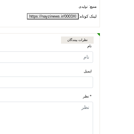
منبع:
تولیدی
لینک کوتاه:
https://nayzinews.ir/0003Xl
نظرات بینندگان
نام
ایمیل
* نظر