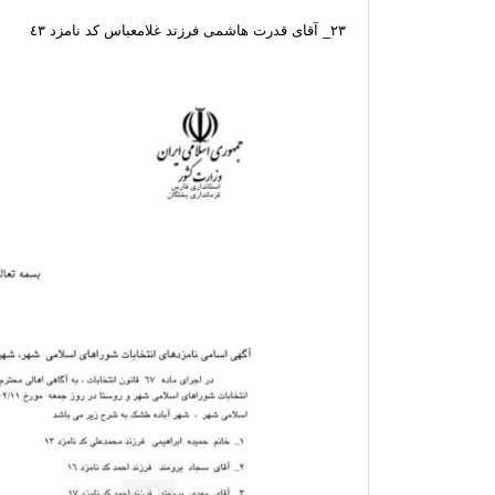
٢٣_ آقاى قدرت هاشمى فرزند غلامعباس كد نامزد ٤٣