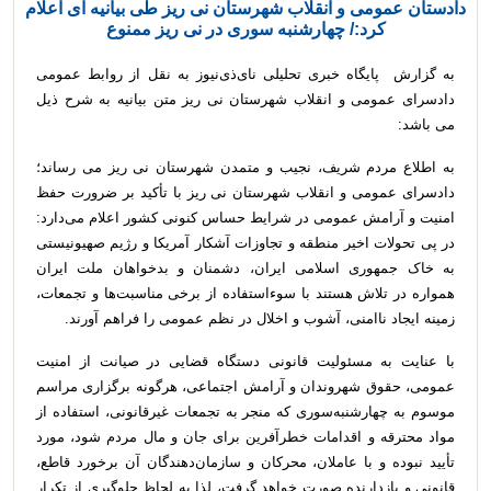
دادستان عمومی و انقلاب شهرستان نی ریز طی بیانیه ای اعلام
کرد:/ چهارشنبه سوری در نی ریز ممنوع
به گزارش پایگاه خبری تحلیلی نای‌ذی‌نیوز به نقل از روابط عمومی
دادسرای عمومی و انقلاب شهرستان نی ریز متن بیانیه به شرح ذیل
می باشد:
به اطلاع مردم شریف، نجیب و متمدن شهرستان نی ریز می رساند؛
دادسرای عمومی و انقلاب شهرستان نی ریز با تأکید بر ضرورت حفظ
امنیت و آرامش عمومی در شرایط حساس کنونی کشور اعلام می‌دارد:
در پی تحولات اخیر منطقه و تجاوزات آشکار آمریکا و رژیم صهیونیستی
به خاک جمهوری اسلامی ایران، دشمنان و بدخواهان ملت ایران
همواره در تلاش هستند با سوءاستفاده از برخی مناسبت‌ها و تجمعات،
زمینه ایجاد ناامنی، آشوب و اخلال در نظم عمومی را فراهم آورند.
با عنایت به مسئولیت قانونی دستگاه قضایی در صیانت از امنیت
عمومی، حقوق شهروندان و آرامش اجتماعی، هرگونه برگزاری مراسم
موسوم به چهارشنبه‌سوری که منجر به تجمعات غیرقانونی، استفاده از
مواد محترقه و اقدامات خطرآفرین برای جان و مال مردم شود، مورد
تأیید نبوده و با عاملان، محرکان و سازمان‌دهندگان آن برخورد قاطع،
قانونی و بازدارنده صورت خواهد گرفت، لذا به لحاظ جلوگیری از تکرار