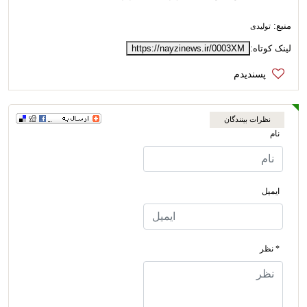
منبع:
تولیدی
لینک کوتاه:
https://nayzinews.ir/0003XM
نظرات بینندگان
نام
ایمیل
* نظر