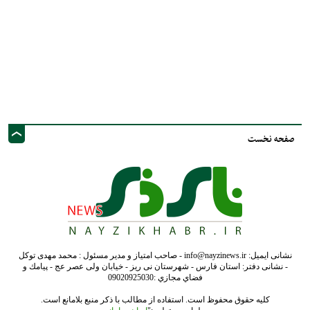
صفحه نخست
نشانی ایمیل: info@nayzinews.ir - صاحب امتیاز و مدیر مسئول : محمد مهدی توکل
- نشانی دفتر: استان فارس - شهرستان نی ریز - خیابان ولی عصر عج - پيامك و
فضاي مجازي :09020925030
کلیه حقوق محفوظ است. استفاده از مطالب با ذکر منبع بلامانع است.