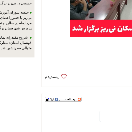
حسینی در نی‌ریز برگز
جلسه شورای آموزش
مردادماه در سالن اجت
پرورش شهرستان برگز
شروع مقتدرانه نمایند
فوتسال استان؛ ستارگا
متوالی صدرنشین شد