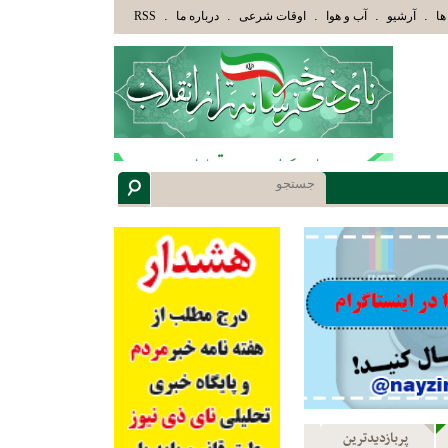
وْلَئِكَ الَّذِينَ هَدَاهُمُ اللَّهُ وَأُوْلَئِكَ هُمْ أُوْلُوا الْأَلْبَابِ» عاقلان هدایت یافته،حرفها را م
.
.
.
.
.
ها
آرشیو
آب و هوا
اوقات شرعی
درباره ما
RSS
پربازدیدترین