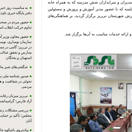
دیران و سرایداران شش مدرسه که به همراه خانه
به مناسبت روز خبرنگ
 جلسه که با حضور مدیر آموزش و پرورش و مسئولین
دفتر پایگاه خبری نای‌ذی
 شهرستان نی‌ریز برگزار گردید، بر هماهنگی‌های
حضور مردم در صحنه،
تداوم حرکت انقلاب ا
 ارائه خدمات مناسب به آن‌ها برگزار شد.
حضور معاون وزیر آ
سازمان نوسازی، توسع
در نی‌ریز؛ گامی در م
مدارس و تحقق عدالت 
استهبان و بختگان
شگفتی‌های شیر ماد
صدور شناسه ملی بر
تحولی در شفافیت و ه
مردمی
نی‌ریز میزبان رقاب
آزاد فارس؛ گرامیداش
بررسی مشکلات زندان
مجلس؛ تأکید بر حمایت ا
آنان
پیاده‌روی باشکوه جام