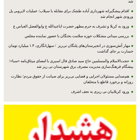
شد
اقدام پیشگیرانه شهرداری آباده طشک برای مقابله با سیلاب؛ عملیات لایروبی پل
ورودی شهر انجام شد
ورود به کربلا و تشرف به حرم مطهر حضرت اباعبدالله ع وابوالفضل العباس ع
بررسی میدانی مشکلات حوزه سلامت بختگان با حضور نماینده مجلس
مهار آتش‌سوزی در انجیرستان‌های پلنگان نی‌ریز / سهل‌انگاری، ۱.۳ میلیارد تومان
خسارت بر جای گذاشت
حجت‌الاسلام والمسلمین حاج سید صادق فال اسیری با امضای میثاق‌نامه «سبا»؛
پیشگام فرهنگ‌سازی مدیریت مصرف برق شهرستان نی ریز شد
هم‌صدایی مسئولان اجرایی و قضایی نی‌ریز برای صیانت از حقوق مردم؛ نظارت
روزانه و برخورد قاطع با متخلفان
ورود کربلاییان نی ریزی به نجف اشرف