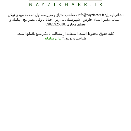
نشانی ایمیل: info@nayzinews.ir - صاحب امتیاز و مدیر مسئول : محمد مهدی توکل
- نشانی دفتر: استان فارس - شهرستان نی ریز - خیابان ولی عصر عج - پيامك و
فضاي مجازي :09020925030
کلیه حقوق محفوظ است. استفاده از مطالب با ذکر منبع بلامانع است.
طراحی و تولید :"
ایران سامانه