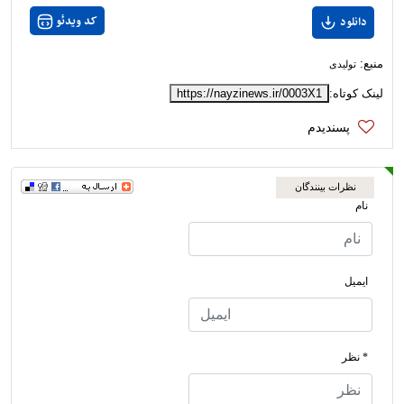
کد ویدئو
دانلود
منبع:
تولیدی
لینک کوتاه:
https://nayzinews.ir/0003X1
نظرات بینندگان
نام
ایمیل
* نظر