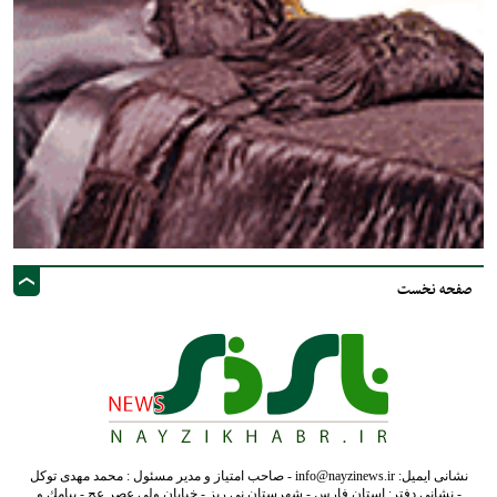
صفحه نخست
نشانی ایمیل: info@nayzinews.ir - صاحب امتیاز و مدیر مسئول : محمد مهدی توکل
- نشانی دفتر: استان فارس - شهرستان نی ریز - خیابان ولی عصر عج - پيامك و