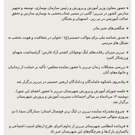
حضور معاون وزیر آموزش و پرورش و رئیس سازمان نوسازی، توسعه و تجهیز
مدارس کشور در نی‌ریز؛ گامی در مسیر شتاب‌بخشی به نوسازی مدارس و تحقق
عدالت آموزشی در نی ریز ، استهبان و بختگان
شگفتی‌های شیر مادر
صدور شناسه ملی برای مواکب حسینی(ع) ؛ تحولی در شفافیت و هویت بخشی به
تشکل های مردمی
نی‌ریز میزبان رقابت‌های لیگ نوجوانان کشتی آزاد فارس؛ گرامیداشت شهدای
ورزشکار لامرد
بررسی مشکلات زندان نی‌ریز با حضور نماینده مجلس؛ تأکید بر حمایت از زندانیان
و خانواده‌های آنان
پیاده‌روی باشکوه جاماندگان و دلدادگان اربعین حسینی در نی‌ریز برگزار شد
جلسه شورای آموزش و پرورش شهرستان نی‌ریز با حضور اعضای این شورا ،
دوشنبه ۱۲ مردادماه در سالن اجتماعات مدیریت آموزش و پرورش شهرستان
برگزار شد
شروع مقتدرانه نماینده نی‌ریز در لیگ برتر فوتسال استان؛ ستارگان سما با دو
پیروزی متوالی صدرنشین شد
فرمانده انتظامی شهرستان نی‌ریز از تداوم اجرای طرح ارتقای امنیت اجتماعی و
پاکسازی پارک‌ها و تفرجگاه‌های این شهرستان خبر داد