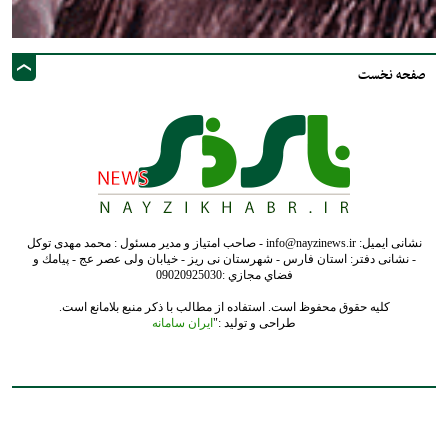
صفحه نخست
نشانی ایمیل: info@nayzinews.ir - صاحب امتیاز و مدیر مسئول : محمد مهدی توکل
- نشانی دفتر: استان فارس - شهرستان نی ریز - خیابان ولی عصر عج - پيامك و
فضاي مجازي :09020925030
کلیه حقوق محفوظ است. استفاده از مطالب با ذکر منبع بلامانع است.
طراحی و تولید :"
ایران سامانه