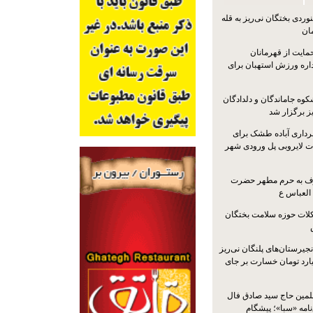
ردی بختگان نی‌ریز به قله
ایت از قهرمانان
داره ورزش استهبان برای
کوه جاماندگان و دلدادگان
ز برگزار شد
رداری آباده طشک برای
ات لایروبی پل ورودی شهر
شرف به حرم مطهر حضرت
 العباس ع
ات حوزه سلامت بختگان
جیرستان‌های پلنگان نی‌ریز
انگاری، ۱.۳ میلیارد تومان خسارت بر جای
لمین حاج سید صادق فال
نامه «سبا»؛ پیشگام