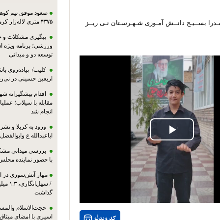
صعود موفق تیم کوهنو
۴۳۷۵ متری لاله‌زار کرمان
سـدرا بســیـج دانــش آمـوزی شـهـرسـتان نـی ریــز
پیگیری مشکلات و حم
ورزشی؛ برنامه ویژه ا
توسعه دو و میدانی
کلیپ/ پیاده‌روی باش
اربعین حسینی در نی‌ری
اقدام پیشگیرانه شه
مقابله با سیلاب؛ عملی
انجام شد
ورود به کربلا و ت
Play
اباعبدالله ع وابوالفضل
بررسی میدانی مشکل
Video
با حضور نماینده مجلس
مهار آتش‌سوزی در ان
/ سهل‌
گذاشت
حجت‌الاسلام والمس
کد ویدئو
اسیری با امضای میثاق‌