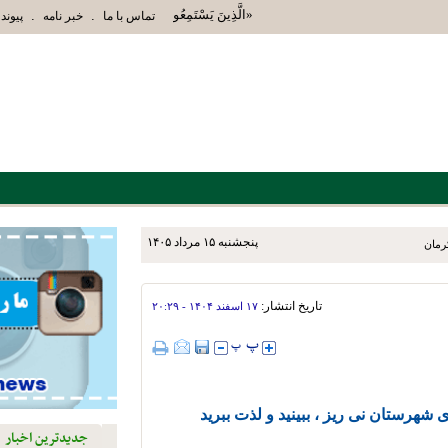
«الَّذِينَ يَسْتَمِعُونَ الْقَوْلَ فَيَتَّبِعُونَ أَحْسَنَهُ أُ
.
.
تماس با ما
خبر نامه
پیوند 
پنجشنبه ۱۵ مرداد ۱۴۰۵
تاریخ انتشار:
۱۷ اسفند ۱۴۰۴ - ۲۰:۲۹
 شهرستان نی ریز ، ببینید و لذت ببرید
جدیدترین اخبار