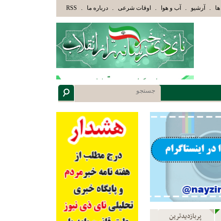
وْلَئِكَ الَّذِينَ هَدَاهُمُ اللَّهُ وَأُوْلَئِكَ هُمْ أُوْلُوا الْأَلْبَابِ» عاقلان هدایت یافته،حرفها را می
.
.
.
.
.
ها
آرشیو
آب و هوا
اوقات شرعی
درباره ما
RSS
پربازدیدترین