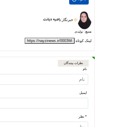
راضیه دیانت
خبرنگار
:
منبع:
تولیدی
لینک کوتاه:
https://nayzinews.ir/0003Wi
نظرات بینندگان
نام
ایمیل
* نظر