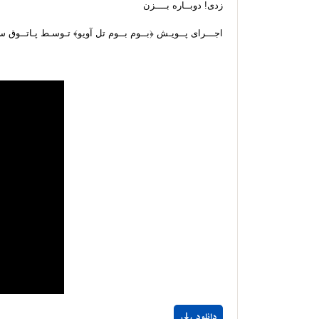
زدی! دوبــاره بــــزن
اجـــرای پــویـش ﴿بــوم بــوم تل آویو﴾ تـوسـط پـاتــوق 
دانلود