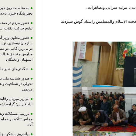
ب با مرثیه سرایی وتظاهرات .
به مناسبت روز خبرنگ
دفتر پایگاه خبری نای‌ذی
جت الاسلام والمسلمین راستاد گوش سپردند
حضور مردم در صحنه،
تداوم حرکت انقلاب ا
حضور معاون وزیر آ
سازمان نوسازی، توسع
در نی‌ریز؛ گامی در م
مدارس و تحقق عدالت 
استهبان و بختگان
شگفتی‌های شیر ماد
صدور شناسه ملی بر
تحولی در شفافیت و ه
مردمی
نی‌ریز میزبان رقاب
آزاد فارس؛ گرامیداش
بررسی مشکلات زندان
مجلس؛ تأکید بر حمایت ا
آنان
پیاده‌روی باشکوه جام