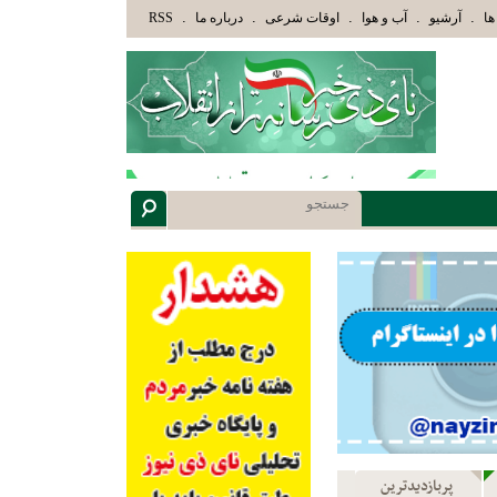
ْلَئِكَ الَّذِينَ هَدَاهُمُ اللَّهُ وَأُوْلَئِكَ هُمْ أُوْلُوا الْأَلْبَابِ» عاقلان هدایت یافته،حرفها را می
.
.
.
.
.
ها
آرشیو
آب و هوا
اوقات شرعی
درباره ما
RSS
پربازدیدترین