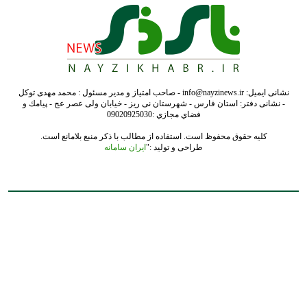
نشانی ایمیل: info@nayzinews.ir - صاحب امتیاز و مدیر مسئول : محمد مهدی توکل
- نشانی دفتر: استان فارس - شهرستان نی ریز - خیابان ولی عصر عج - پيامك و
فضاي مجازي :09020925030
کلیه حقوق محفوظ است. استفاده از مطالب با ذکر منبع بلامانع است.
طراحی و تولید :"
ایران سامانه