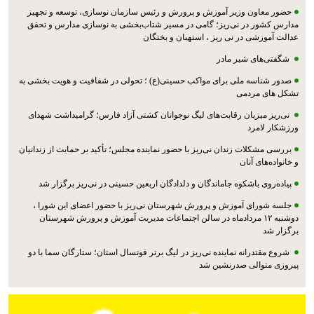
حضور معاون وزیر آموزش و پرورش و رئیس سازمان نوسازی، توسعه و تجهیز
مدارس کشور در نی‌ریز؛ گامی در مسیر شتاب‌بخشی به نوسازی مدارس و تحقق
عدالت آموزشی در نی ریز ، استهبان و بختگان
شگفتی‌های شیر مادر
صدور شناسه ملی برای مواکب حسینی(ع) ؛ تحولی در شفافیت و هویت بخشی به
تشکل های مردمی
نی‌ریز میزبان رقابت‌های لیگ نوجوانان کشتی آزاد فارس؛ گرامیداشت شهدای
ورزشکار لامرد
بررسی مشکلات زندان نی‌ریز با حضور نماینده مجلس؛ تأکید بر حمایت از زندانیان
و خانواده‌های آنان
پیاده‌روی باشکوه جاماندگان و دلدادگان اربعین حسینی در نی‌ریز برگزار شد
جلسه شورای آموزش و پرورش شهرستان نی‌ریز با حضور اعضای این شورا ،
دوشنبه ۱۲ مردادماه در سالن اجتماعات مدیریت آموزش و پرورش شهرستان
برگزار شد
شروع مقتدرانه نماینده نی‌ریز در لیگ برتر فوتسال استان؛ ستارگان سما با دو
پیروزی متوالی صدرنشین شد