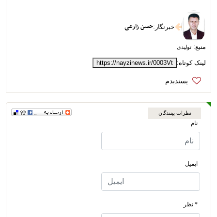
حسن زارعی
خبرنگار
:
منبع:
تولیدی
لینک کوتاه:
https://nayzinews.ir/0003Vt
نظرات بینندگان
نام
ایمیل
* نظر