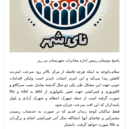
پاسخ دوستان رییس اداره مخابرات شهرستان نی ریز
سلام،باتوجه به اینکه هرچه فاصله از مرکز بالاتر رود سرعت اینترنت
کاهش پیدا می‌کند و این امری اجتناب ناپذیر است ولیکن اقدامات
خوبی جهت این مشکل طی یکی دو سال گذشته شامل نصب سرکافو و
کافونوری و فیبرکشی جهت تغییر تکنولوژی از adsl به vdsl و fttx
صورت گرفته است از جمله شهرک انتظام و شهرک آزادی و بلوار
پاسداران که این افت سرعت جبران شود.
فقط ساکنان کوچه زندان قدیم که در صورت به حدنصاب رسیدن
مشترکین و تقاضای آنها انشاالله سال آتی فیبرکشی انجام و برگردان
به ftth صورت خواهد گرفت. باتشکر