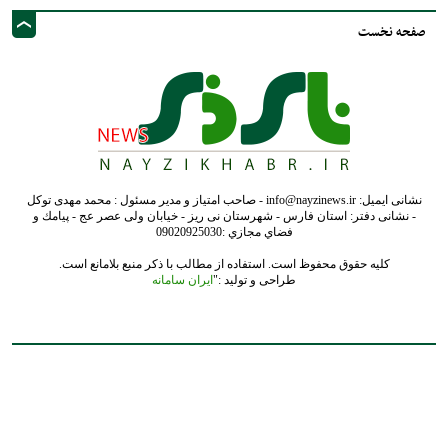
- نشانی دفتر: استان فارس - شهرستان نی ریز - خیابان ولی عصر عج - پيامك و
فضاي مجازي :09020925030
کلیه حقوق محفوظ است. استفاده از مطالب با ذکر منبع بلامانع است.
طراحی و تولید :"
ایران سامانه