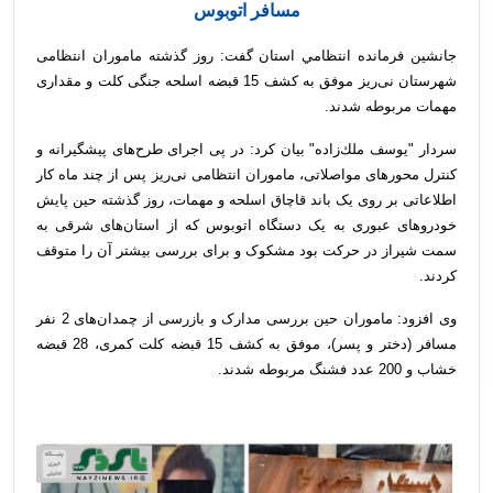
مسافر اتوبوس
جانشين فرمانده انتظامي استان گفت: روز گذشته ماموران انتظامی
شهرستان نی‌ریز موفق به کشف 15 قبضه اسلحه جنگی کلت و مقداری
مهمات مربوطه شدند.
سردار "يوسف ملك‌زاده" بيان كرد: در پی اجرای طرح‌های پیشگیرانه و
کنترل محورهای مواصلاتی، ماموران انتظامی نی‌ریز پس از چند ماه کار
اطلاعاتی بر روی یک باند قاچاق اسلحه و مهمات، روز گذشته حین پایش
خودروهای عبوری به یک دستگاه اتوبوس که از استان‌های شرقی به
سمت شیراز در حرکت بود مشکوک و برای بررسی بیشتر آن را متوقف
کردند.
وی افزود: ماموران حین بررسی مدارک و بازرسی از چمدان‌های 2 نفر
مسافر (دختر و پسر)، موفق به کشف 15 قبضه کلت کمری، 28 قبضه
خشاب و 200 عدد فشنگ مربوطه شدند.