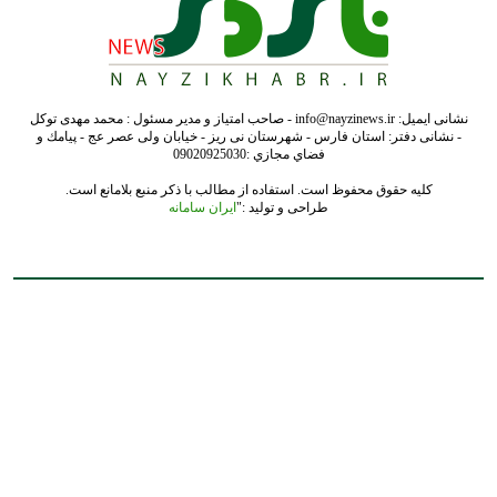
نشانی ایمیل: info@nayzinews.ir - صاحب امتیاز و مدیر مسئول : محمد مهدی توکل
- نشانی دفتر: استان فارس - شهرستان نی ریز - خیابان ولی عصر عج - پيامك و
فضاي مجازي :09020925030
کلیه حقوق محفوظ است. استفاده از مطالب با ذکر منبع بلامانع است.
طراحی و تولید :"
ایران سامانه