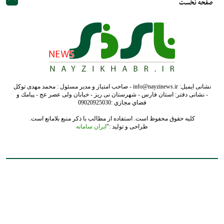
صفحه نخست
نشانی ایمیل: info@nayzinews.ir - صاحب امتیاز و مدیر مسئول : محمد مهدی توکل
- نشانی دفتر: استان فارس - شهرستان نی ریز - خیابان ولی عصر عج - پيامك و
فضاي مجازي :09020925030
کلیه حقوق محفوظ است. استفاده از مطالب با ذکر منبع بلامانع است.
طراحی و تولید :"
ایران سامانه