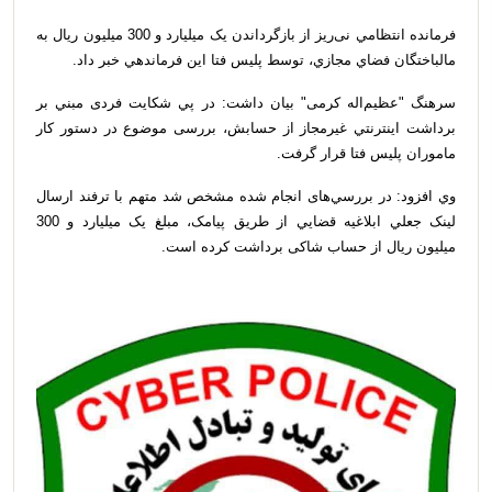
فرمانده انتظامي نی‌ریز از بازگرداندن یک میلیارد و 300 ميليون ريال به
مالباختگان فضاي مجازي، توسط پليس فتا اين فرماندهي خبر داد.
سرهنگ "عظیم‌اله کرمی" بيان داشت: در پي شکايت فردی مبني بر
برداشت اينترنتي غيرمجاز از حسابش، بررسی موضوع در دستور کار
ماموران پليس فتا قرار گرفت.
وي افزود: در بررسي‌های انجام شده مشخص شد متهم با ترفند ارسال
لينک جعلي ابلاغيه قضایي از طريق پيامک، مبلغ یک میلیارد و 300
ميليون ريال از حساب شاکی برداشت کرده است.