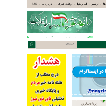
ْلَئِكَ الَّذِينَ هَدَاهُمُ اللَّهُ وَأُوْلَئِكَ هُمْ أُوْلُوا الْأَلْبَابِ» عاقلان هدایت یافته،حرفها را می
.
.
.
.
.
ها
آرشیو
آب و هوا
اوقات شرعی
درباره ما
RSS
پربازدیدترین