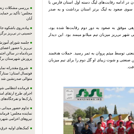
ان در ادامه رقابت‌های لیگ دسته اول استان فارس با
بررسی مشکلات زندان
ه سوی صعود به لیگ برتر استان برداشت و به صدر
مجلس؛ تأکید بر حمایت ا
آنان
هی موفق به صعود به دور دوم رقابت‌ها شده بود،
پیاده‌روی باشکوه جام
حسینی در نی‌ریز برگز
۱ در زمین چمن مصنوعی شهر نی‌ریز میزبان تیم میلانو میمند بود. این دیدار
جلسه شورای آموزش
۱۵ و روی پاس محسن صنعتی توسط میثم پروان به ثمر رسید. حملات هدفمند
مردادماه در سالن اجت
پرورش شهرستان برگز
 در دقیقه ۲۷، توپ‌ربایی محسن صنعتی و شوت زیبای او گل دوم را برای تیم میزبان
فت.
شروع مقتدرانه نمایند
فوتسال استان؛ ستارگا
متوالی صدرنشین شد
فرمانده انتظامی شهر
اجرای طرح ارتقای امن
پارک‌ها و تفرجگاه‌های
تداوم حضور میدانی 
نماینده مجلس؛ فرماندا
نیروهای اعزامی شهرست
کمک‌های اولیه عرق‌