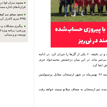
مصوبه سران قوا دربا
قراردادهای اجاره مسک
صعود موفق تیم کوهنو
۴۳۷۵ متری لاله‌زار کرمان
پیگیری مشکلات و حم
ورزشی؛ برنامه ویژه ا
توسعه دو و میدانی
در نیمه دوم تیم میلانو میمند برای جبران نتیجه پیش کشید و در دقیقه ۶۰ یکی از گل‌ها را جبران کرد. در ادامه
 بی‌ثمر ماند. در این میان درخشش محمدجواد خرم،
 ایفا کرد.
شهدا مشکان در نخستین دیدار مرحله نهایی نیز روز یکشنبه ۲۶ بهمن‌ماه در شهر ارسنجان مقابل پرسپولیس
ینده تیم ارسنجان به مصاف میلانو میمند خواهد رفت