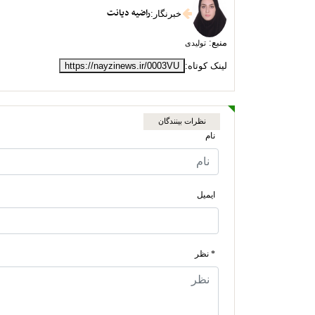
راضیه دیانت
خبرنگار
:
منبع:
تولیدی
لینک کوتاه:
https://nayzinews.ir/0003VU
نظرات بینندگان
نام
ایمیل
* نظر