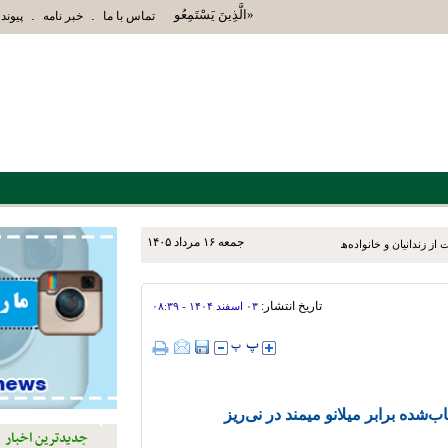
«الَّذِينَ يَسْتَمِعُونَ الْقَوْلَ فَيَتَّبِعُونَ أَحْسَنَهُ أُو
.
.
تماس با ما
خبر نامه
پیوند 
جمعه ۱۶ مرداد ۱۴۰۵
ز زندانیان و خانواده‌های آنان
تاریخ انتشار:
۰۳ اسفند ۱۴۰۴ - ۰۸:۳۹
ده برابر میلانو میمند در نی‌ریز
جدیدترین اخبار