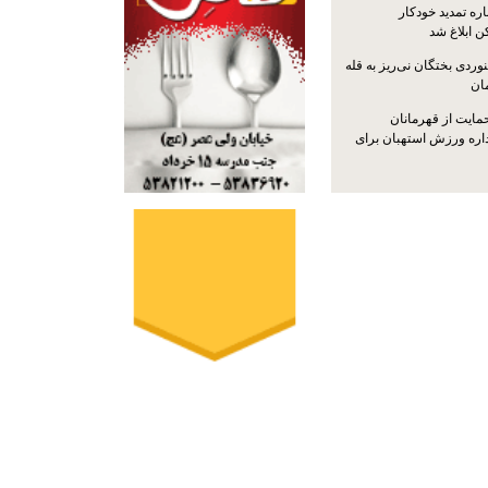
ره تمدید خودکار
ن ابلاغ شد
ردی بختگان نی‌ریز به قله
ایت از قهرمانان
داره ورزش استهبان برای