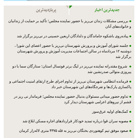
جدیدترین اخبار
پربازدیدترین
بررسی مشکلات زندان نی‌ریز با حضور نماینده مجلس؛ تأکید بر حمایت از زندانیان
و خانواده‌های آنان
پیاده‌روی باشکوه جاماندگان و دلدادگان اربعین حسینی در نی‌ریز برگزار شد
جلسه شورای آموزش و پرورش شهرستان نی‌ریز با حضور اعضای این شورا ،
دوشنبه ۱۲ مردادماه در سالن اجتماعات مدیریت آموزش و پرورش شهرستان
برگزار شد
شروع مقتدرانه نماینده نی‌ریز در لیگ برتر فوتسال استان؛ ستارگان سما با دو
پیروزی متوالی صدرنشین شد
فرمانده انتظامی شهرستان نی‌ریز از تداوم اجرای طرح ارتقای امنیت اجتماعی و
پاکسازی پارک‌ها و تفرجگاه‌های این شهرستان خبر داد
تداوم حضور میدانی مسئولان بدنبال حضور نماینده مجلس؛ فرماندار نی ریز در
قشم از نیروهای اعزامی شهرستان دیدار کرد
کمک‌های اولیه عرق‌سوز
مصوبه سران قوا درباره تمدید خودکار قراردادهای اجاره مسکن ابلاغ شد
صعود موفق تیم کوهنوردی بختگان نی‌ریز به قله ۴۳۷۵ متری لاله‌زار کرمان