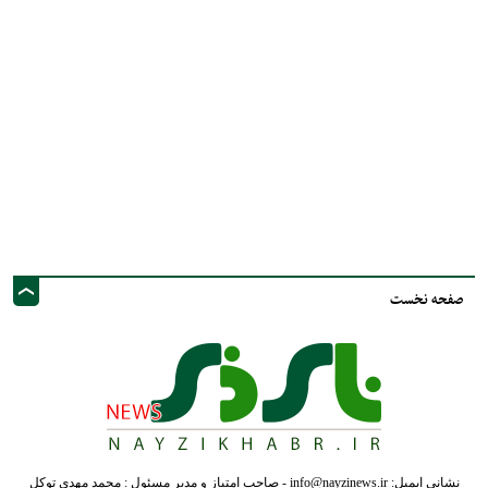
صفحه نخست
نشانی ایمیل: info@nayzinews.ir - صاحب امتیاز و مدیر مسئول : محمد مهدی توکل