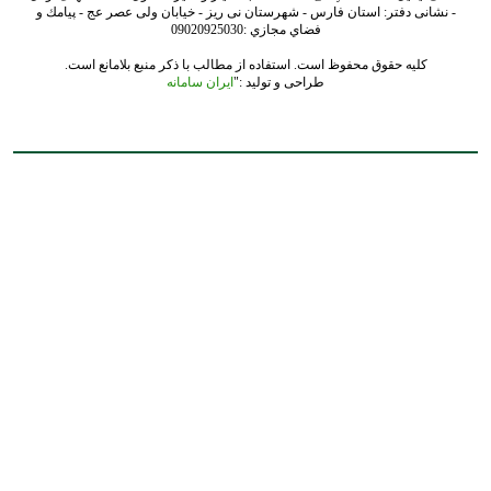
- نشانی دفتر: استان فارس - شهرستان نی ریز - خیابان ولی عصر عج - پيامك و
فضاي مجازي :09020925030
کلیه حقوق محفوظ است. استفاده از مطالب با ذکر منبع بلامانع است.
طراحی و تولید :"
ایران سامانه