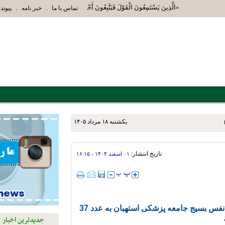
«الَّذِينَ يَسْتَمِعُونَ الْقَوْلَ فَيَتَّبِعُونَ أَحْسَنَهُ أُوْلَئِكَ الَّذِينَ هَدَاه
.
.
تماس با ما
خبر نامه
پیوند 
يکشنبه ۱۸ مرداد ۱۴۰۵
اسبت روز خبرنگار
تاریخ انتشار:
۰۱ اسفند ۱۴۰۴ - ۱۶:۱۵
با تولد یک نوزاد دیگر، متولدین تحت پوشش طرح نفس بسیج جامعه پزشکی استهبان به عدد 37
جدیدترین اخبار