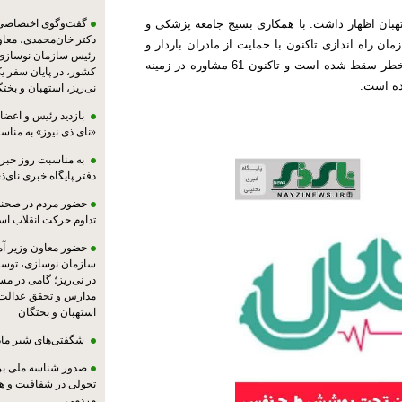
ان اظهار داشت: با همکاری بسیج جامعه پزشکی و
گفت‌وگوی اختصاصی پا
دکتر خان‌محمدی، معا
 راه اندازی تاکنون با حمایت از مادران باردار و
رئیس سازمان نوسازی،
ارائه خدمات مشاوره‌ای موفق به نجات جان 37 نوزاد از خطر سقط شده است و تاکنون 61 مشاوره در زمینه
کشور، در پایان سفر ی
شده است.
نی‌ریز، استهبان و بخت
بازدید رئیس و اعضای
«نای ذی نیوز» به مناس
به مناسبت روز خبرنگ
دفتر پایگاه خبری نای‌ذی
حضور مردم در صحنه،
تداوم حرکت انقلاب ا
حضور معاون وزیر آ
سازمان نوسازی، توسع
در نی‌ریز؛ گامی در م
مدارس و تحقق عدالت 
استهبان و بختگان
شگفتی‌های شیر ماد
صدور شناسه ملی بر
تحولی در شفافیت و ه
مردمی