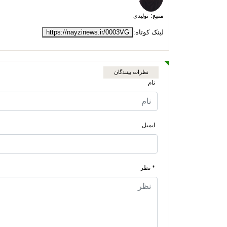
منبع:
تولیدی
لینک کوتاه:
https://nayzinews.ir/0003VG
نظرات بینندگان
نام
ایمیل
* نظر