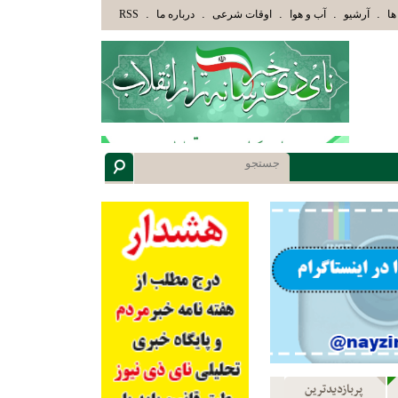
ُمُ اللَّهُ وَأُوْلَئِكَ هُمْ أُوْلُوا الْأَلْبَابِ» عاقلان هدایت یافته،حرفها را میشنوند و سپس بهترین را انت
.
.
.
.
.
ها
آرشیو
آب و هوا
اوقات شرعی
درباره ما
RSS
پربازدیدترین