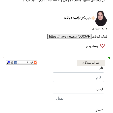
در راستای تأمین منافع عمومی و حفظ ثبات بازار تأکید کردند.
راضیه دیانت
خبرنگار
:
منبع:
تولیدی
لینک کوتاه:
https://nayzinews.ir/0003VF
نظرات بینندگان
نام
ایمیل
* نظر