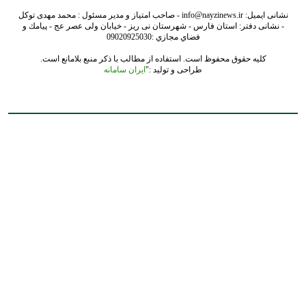
نشانی ایمیل: info@nayzinews.ir - صاحب امتیاز و مدیر مسئول : محمد مهدی توکل
- نشانی دفتر: استان فارس - شهرستان نی ریز - خیابان ولی عصر عج - پيامك و
فضاي مجازي :09020925030
کلیه حقوق محفوظ است. استفاده از مطالب با ذکر منبع بلامانع است.
طراحی و تولید :"
ایران سامانه