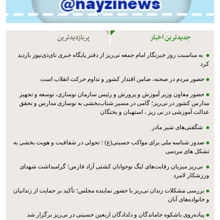
جدیدترین اخبار
پربازدیدترین
به مناسبت روز خبرنگار امام جمعه نی‌ریز از دفتر پایگاه خبری نای‌ذی‌نیوز بازدید
کرد
حضور مردم در صحنه، ضامن اقتدار کشور و تداوم حرکت انقلاب است
حضور معاون وزیر آموزش و پرورش و رئیس سازمان نوسازی، توسعه و تجهیز
مدارس کشور در نی‌ریز؛ گامی در مسیر شتاب‌بخشی به نوسازی مدارس و تحقق
عدالت آموزشی در نی ریز ، استهبان و بختگان
شگفتی‌های شیر مادر
صدور شناسه ملی برای مواکب حسینی(ع) ؛ تحولی در شفافیت و هویت بخشی به
تشکل های مردمی
نی‌ریز میزبان رقابت‌های لیگ نوجوانان کشتی آزاد فارس؛ گرامیداشت شهدای
ورزشکار لامرد
بررسی مشکلات زندان نی‌ریز با حضور نماینده مجلس؛ تأکید بر حمایت از زندانیان
و خانواده‌های آنان
پیاده‌روی باشکوه جاماندگان و دلدادگان اربعین حسینی در نی‌ریز برگزار شد