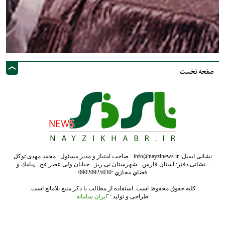
صفحه نخست
نشانی ایمیل: info@nayzinews.ir - صاحب امتیاز و مدیر مسئول : محمد مهدی توکل
- نشانی دفتر: استان فارس - شهرستان نی ریز - خیابان ولی عصر عج - پيامك و
فضاي مجازي :09020925030
کلیه حقوق محفوظ است. استفاده از مطالب با ذکر منبع بلامانع است.
طراحی و تولید :"
ایران سامانه