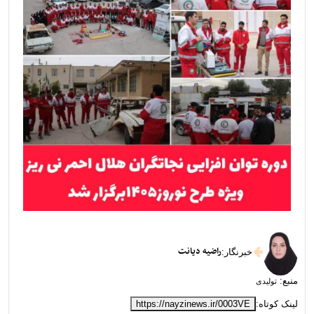
راضیه دیانت
خبرنگار
:
منبع:
تولیدی
لینک کوتاه:
https://nayzinews.ir/0003VE