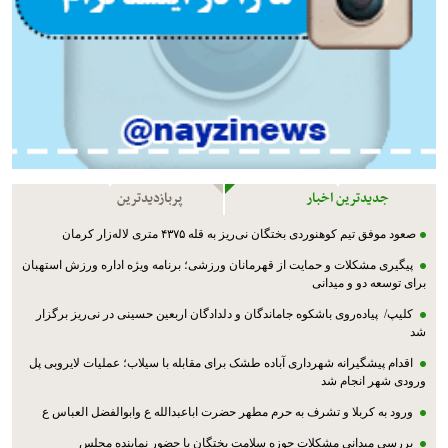
جدیدترین اخبار
پربازدیدترین
صعود موفق تیم کوهنوردی بختگان نی‌ریز به قله ۴۳۷۵ متری لاله‌زار کرمان
پیگیری مشکلات و حمایت از قهرمانان ورزشی؛ برنامه ویژه اداره ورزش استهبان
برای توسعه دو و میدانی
کلیپ/ پیاده‌روی باشکوه جاماندگان و دلدادگان اربعین حسینی در نی‌ریز برگزار
شد
اقدام پیشگیرانه شهرداری آباده طشک برای مقابله با سیلاب؛ عملیات لایروبی پل
ورودی شهر انجام شد
ورود به کربلا و تشرف به حرم مطهر حضرت اباعبدالله ع وابوالفضل العباس ع
بررسی میدانی مشکلات حوزه سلامت بختگان با حضور نماینده مجلس