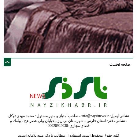
صفحه نخست
نشانی ایمیل: info@nayzinews.ir - صاحب امتیاز و مدیر مسئول : محمد مهدی توکل
- نشانی دفتر: استان فارس - شهرستان نی ریز - خیابان ولی عصر عج - پيامك و
فضاي مجازي :09020925030
کلیه حقوق محفوظ است. استفاده از مطالب با ذکر منبع بلامانع است.