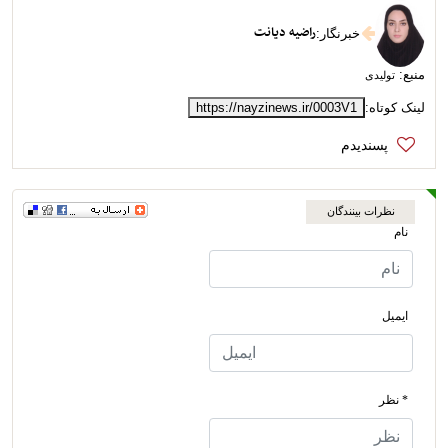
راضیه دیانت
خبرنگار
:
منبع:
تولیدی
لینک کوتاه:
https://nayzinews.ir/0003V1
نظرات بینندگان
نام
ایمیل
* نظر