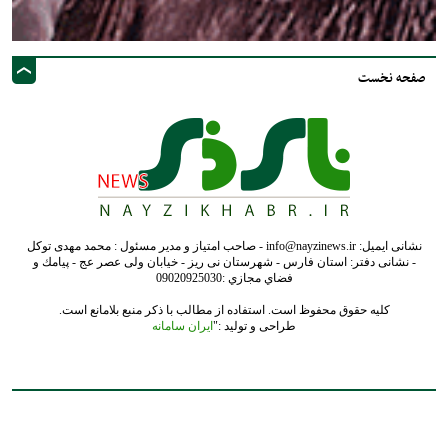
صفحه نخست
نشانی ایمیل: info@nayzinews.ir - صاحب امتیاز و مدیر مسئول : محمد مهدی توکل
- نشانی دفتر: استان فارس - شهرستان نی ریز - خیابان ولی عصر عج - پيامك و
فضاي مجازي :09020925030
کلیه حقوق محفوظ است. استفاده از مطالب با ذکر منبع بلامانع است.
طراحی و تولید :"
ایران سامانه