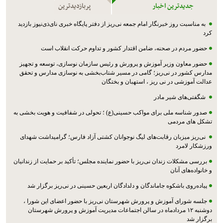
جدیدترین اخبار
پربازدیدترین
به مناسبت روز خبرنگار امام جمعه نی‌ریز از دفتر پایگاه خبری نای‌ذی‌نیوز بازدید
کرد
حضور مردم در صحنه، ضامن اقتدار کشور و تداوم حرکت انقلاب است
حضور معاون وزیر آموزش و پرورش و رئیس سازمان نوسازی، توسعه و تجهیز
مدارس کشور در نی‌ریز؛ گامی در مسیر شتاب‌بخشی به نوسازی مدارس و تحقق
عدالت آموزشی در نی ریز ، استهبان و بختگان
شگفتی‌های شیر مادر
صدور شناسه ملی برای مواکب حسینی(ع) ؛ تحولی در شفافیت و هویت بخشی به
تشکل های مردمی
نی‌ریز میزبان رقابت‌های لیگ نوجوانان کشتی آزاد فارس؛ گرامیداشت شهدای
ورزشکار لامرد
بررسی مشکلات زندان نی‌ریز با حضور نماینده مجلس؛ تأکید بر حمایت از زندانیان
و خانواده‌های آنان
پیاده‌روی باشکوه جاماندگان و دلدادگان اربعین حسینی در نی‌ریز برگزار شد
جلسه شورای آموزش و پرورش شهرستان نی‌ریز با حضور اعضای این شورا ،
دوشنبه ۱۲ مردادماه در سالن اجتماعات مدیریت آموزش و پرورش شهرستان
برگزار شد