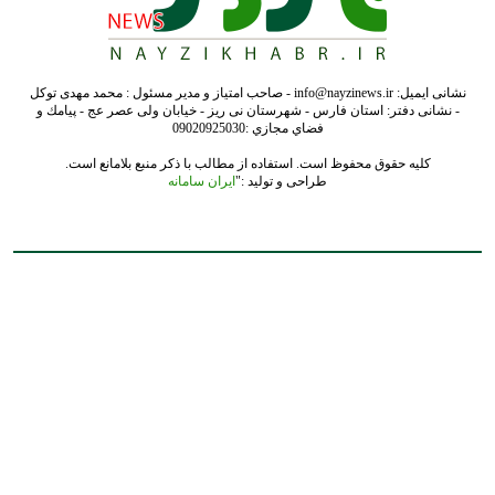
نشانی ایمیل: info@nayzinews.ir - صاحب امتیاز و مدیر مسئول : محمد مهدی توکل
- نشانی دفتر: استان فارس - شهرستان نی ریز - خیابان ولی عصر عج - پيامك و
فضاي مجازي :09020925030
کلیه حقوق محفوظ است. استفاده از مطالب با ذکر منبع بلامانع است.
طراحی و تولید :"
ایران سامانه