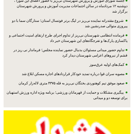
جلسه شورای آموزش و پرورش شهرستان نی‌ریز با حضور اعضای این شورا ،
دوشنبه ۱۲ مردادماه در سالن اجتماعات مدیریت آموزش و پرورش شهرستان
برگزار شد
شروع مقتدرانه نماینده نی‌ریز در لیگ برتر فوتسال استان؛ ستارگان سما با دو
پیروزی متوالی صدرنشین شد
فرمانده انتظامی شهرستان نی‌ریز از تداوم اجرای طرح ارتقای امنیت اجتماعی و
پاکسازی پارک‌ها و تفرجگاه‌های این شهرستان خبر داد
تداوم حضور میدانی مسئولان بدنبال حضور نماینده مجلس؛ فرماندار نی ریز در
قشم از نیروهای اعزامی شهرستان دیدار کرد
کمک‌های اولیه عرق‌سوز
مصوبه سران قوا درباره تمدید خودکار قراردادهای اجاره مسکن ابلاغ شد
صعود موفق تیم کوهنوردی بختگان نی‌ریز به قله ۴۳۷۵ متری لاله‌زار کرمان
پیگیری مشکلات و حمایت از قهرمانان ورزشی؛ برنامه ویژه اداره ورزش استهبان
برای توسعه دو و میدانی