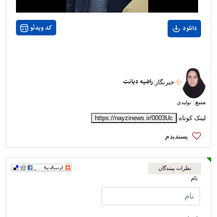
کد ویدئو
دانلود
راضیه دیانت
خبرنگار
:
منبع:
تولیدی
لینک کوتاه:
https://nayzinews.ir/0003Uc
نظرات بینندگان
نام