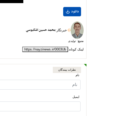
دانلود
محمد حسین اشکبوسی
خبرنگار
:
منبع:
تولیدی
لینک کوتاه:
https://nayzinews.ir/0003Ub
نظرات بینندگان
نام
ایمیل