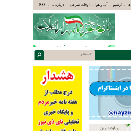
اهُمُ اللَّهُ وَأُوْلَئِكَ هُمْ أُوْلُوا الْأَلْبَابِ» عاقلان هدایت یافته،حرفها را میشنوند و سپس بهترین را 
.
.
.
.
.
ها
آرشیو
آب و هوا
اوقات شرعی
درباره ما
RSS
پربازدیدترین