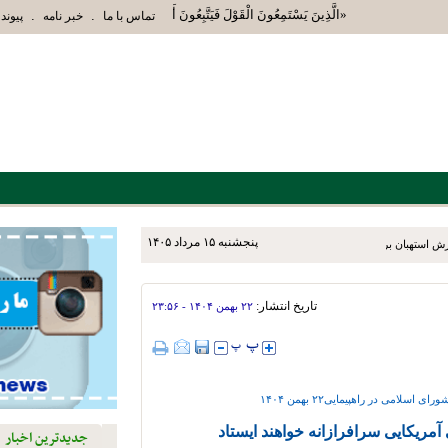
«الَّذِينَ يَسْتَمِعُونَ الْقَوْلَ فَيَتَّبِعُونَ أَحْسَنَهُ أُوْلَئِكَ الَّذِينَ هَدَ
.
.
تماس با ما
خبر نامه
پیوند 
پنجشنبه ۱۵ مرداد ۱۴۰۵
زش استهبان برای توسعه دو و
تاریخ انتشار:
۲۲ بهمن ۱۴۰۴ - ۲۳:۵۶
امی در راهپیمایی۲۲ بهمن ۱۴۰۴
آمریکایی سرافرازانه خواهند ایستاد
جدیدترین اخبار