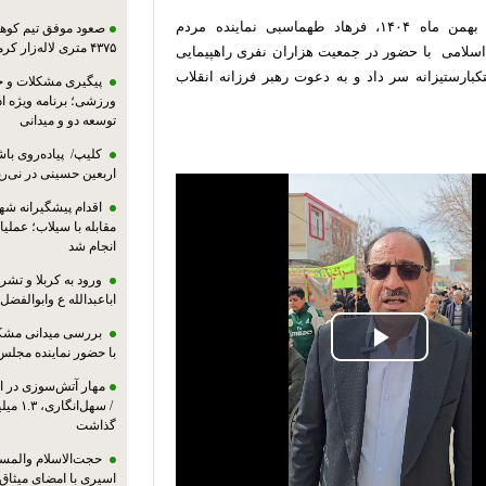
به گزارش پایگاه خبری نای‌ذی‌نیوز ، صبح امروز ۲۲ بهمن ماه ۱۴۰۴، فرهاد طهماسبی نماینده مردم
صعود موفق تیم کوهنو
۴۳۷۵ متری لاله‌زار کرمان
اسلامی با حضور در جمعیت هزاران نفری راهپیمایی
رستیزانه سر داد و به دعوت رهبر فرزانه انقلاب
پیگیری مشکلات و حم
ورزشی؛ برنامه ویژه ا
توسعه دو و میدانی
کلیپ/ پیاده‌روی باش
اربعین حسینی در نی‌ری
اقدام پیشگیرانه شه
مقابله با سیلاب؛ عملی
انجام شد
ورود به کربلا و ت
اباعبدالله ع وابوالفضل
بررسی میدانی مشکل
Play
با حضور نماینده مجلس
مهار آتش‌سوزی در ان
Video
/ سهل‌
گذاشت
حجت‌الاسلام والمس
اسیری با امضای میثاق‌