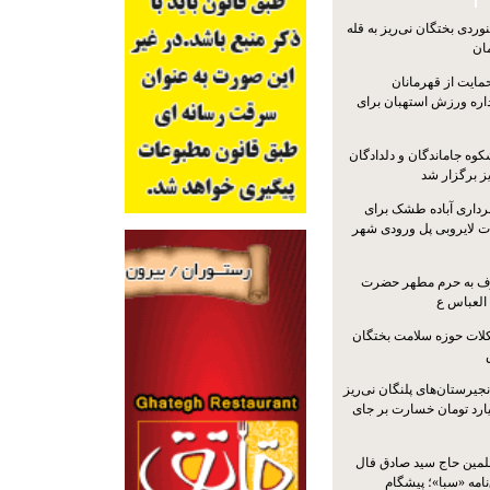
ردی بختگان نی‌ریز به قله
ایت از قهرمانان
داره ورزش استهبان برای
کوه جاماندگان و دلدادگان
ز برگزار شد
رداری آباده طشک برای
ات لایروبی پل ورودی شهر
شرف به حرم مطهر حضرت
 العباس ع
ات حوزه سلامت بختگان
جیرستان‌های پلنگان نی‌ریز
انگاری، ۱.۳ میلیارد تومان خسارت بر جای
لمین حاج سید صادق فال
نامه «سبا»؛ پیشگام