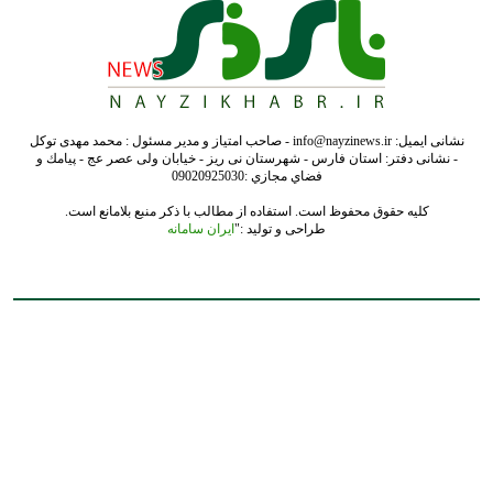
نشانی ایمیل: info@nayzinews.ir - صاحب امتیاز و مدیر مسئول : محمد مهدی توکل
- نشانی دفتر: استان فارس - شهرستان نی ریز - خیابان ولی عصر عج - پيامك و
فضاي مجازي :09020925030
کلیه حقوق محفوظ است. استفاده از مطالب با ذکر منبع بلامانع است.
طراحی و تولید :"
ایران سامانه