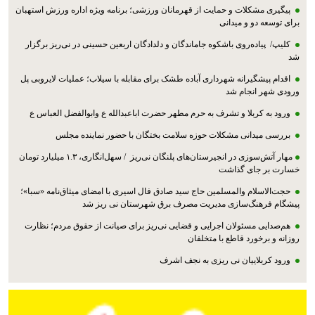
پیگیری مشکلات و حمایت از قهرمانان ورزشی؛ برنامه ویژه اداره ورزش استهبان
برای توسعه دو و میدانی
کلیپ/ پیاده‌روی باشکوه جاماندگان و دلدادگان اربعین حسینی در نی‌ریز برگزار
شد
اقدام پیشگیرانه شهرداری آباده طشک برای مقابله با سیلاب؛ عملیات لایروبی پل
ورودی شهر انجام شد
ورود به کربلا و تشرف به حرم مطهر حضرت اباعبدالله ع وابوالفضل العباس ع
بررسی میدانی مشکلات حوزه سلامت بختگان با حضور نماینده مجلس
مهار آتش‌سوزی در انجیرستان‌های پلنگان نی‌ریز / سهل‌انگاری، ۱.۳ میلیارد تومان
خسارت بر جای گذاشت
حجت‌الاسلام والمسلمین حاج سید صادق فال اسیری با امضای میثاق‌نامه «سبا»؛
پیشگام فرهنگ‌سازی مدیریت مصرف برق شهرستان نی ریز شد
هم‌صدایی مسئولان اجرایی و قضایی نی‌ریز برای صیانت از حقوق مردم؛ نظارت
روزانه و برخورد قاطع با متخلفان
ورود کربلاییان نی ریزی به نجف اشرف