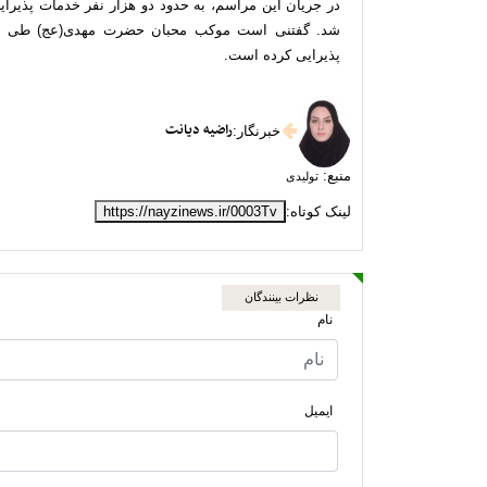
در جریان این مراسم، به حدود دو هزار نفر خدمات پذیرای
شد. گفتنی است موکب محبان حضرت مهدی(عج) طی دو 
پذیرایی کرده است.
راضیه دیانت
خبرنگار
:
منبع:
تولیدی
لینک کوتاه:
https://nayzinews.ir/0003Tv
نظرات بینندگان
نام
ایمیل