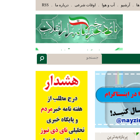
ابِ» عاقلان هدایت یافته،حرفها را میشنوند و سپس بهترین را انتخاب میکنند(سوره مبارکه زمر آیه 18)
.
.
.
.
.
ها
آرشیو
آب و هوا
اوقات شرعی
درباره ما
RSS
پربازدیدترین