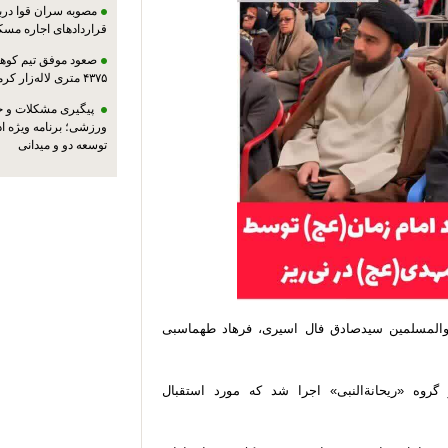
مصوبه سران قوا دربا
قراردادهای اجاره مسک
صعود موفق تیم کوهنو
۴۳۷۵ متری لاله‌زار کرمان
پیگیری مشکلات و حم
ورزشی؛ برنامه ویژه ا
توسعه دو و میدانی
م والمسلمین سیدصادق فال اسیری، فرهاد طهماسبی
روه «ریحانةالنبی» اجرا شد که مورد استقبال