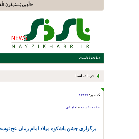
«الَّذِينَ يَسْتَمِعُونَ الْق
صفحه نخست
فرمانده انتظامی شهرستان نی‌ریز از تداوم اجرای طرح ارتقای امنیت 
تفرجگاه‌های این شهرستان خبر داد
کد خبر:
۱۳۳۸۷
صفحه نخست
»
اجتماعی
برگزاری جشن باشکوه میلاد امام زمان عج توس