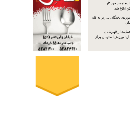
ره تمدید خودکار
ن ابلاغ شد
ردی بختگان نی‌ریز به قله
ایت از قهرمانان
داره ورزش استهبان برای