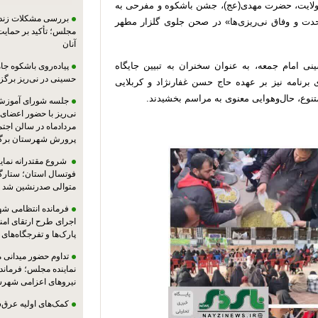
و ولایت، حضرت مهدی(عج)، جشن باشکوه و مفرحی به
بررسی مشکلات زندان
ت و وفاق نی‌ریزی‌ها» در صحن جلوی گلزار مطهر
مجلس؛ تأکید بر حمایت ا
آنان
ی امام جمعه، به عنوان سخنران به تبیین جایگاه
پیاده‌روی باشکوه جام
حسینی در نی‌ریز برگز
برنامه نیز بر عهده حاج حسن غفارنژاد و کربلایی
تنوع، حال‌وهوایی معنوی به مراسم بخشیدند.
جلسه شورای آموزش
مردادماه در سالن اجت
پرورش شهرستان برگز
شروع مقتدرانه نمایند
فوتسال استان؛ ستارگا
متوالی صدرنشین شد
فرمانده انتظامی شهر
اجرای طرح ارتقای امن
پارک‌ها و تفرجگاه‌های
تداوم حضور میدانی 
نماینده مجلس؛ فرماندا
نیروهای اعزامی شهرست
کمک‌های اولیه عرق‌