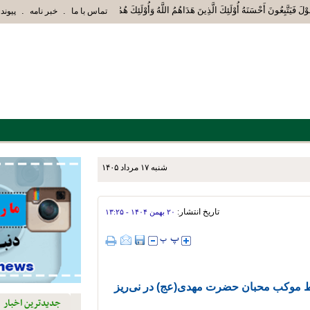
َوْلَ فَيَتَّبِعُونَ أَحْسَنَهُ أُوْلَئِكَ الَّذِينَ هَدَاهُمُ اللَّهُ وَأُوْلَئِكَ هُمْ أُوْلُوا الْأَلْبَ
.
.
تماس با ما
خبر نامه
پیوند 
شنبه ۱۷ مرداد ۱۴۰۵
اجتماعی و پاکسازی پارک‌ها و
تاریخ انتشار:
۲۰ بهمن ۱۴۰۴ - ۱۳:۲۵
ط موکب محبان حضرت مهدی(عج) در نی‌ریز
جدیدترین اخبار