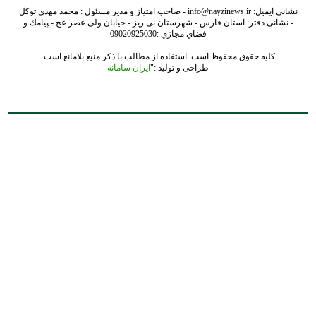
نشانی ایمیل: info@nayzinews.ir - صاحب امتیاز و مدیر مسئول : محمد مهدی توکل
- نشانی دفتر: استان فارس - شهرستان نی ریز - خیابان ولی عصر عج - پيامك و
فضاي مجازي :09020925030
کلیه حقوق محفوظ است. استفاده از مطالب با ذکر منبع بلامانع است.
طراحی و تولید :"
ایران سامانه