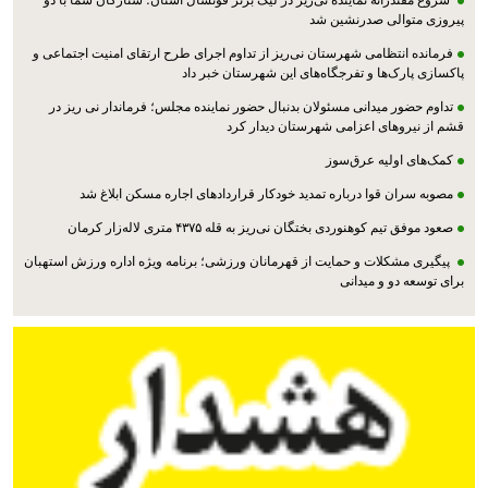
شروع مقتدرانه نماینده نی‌ریز در لیگ برتر فوتسال استان؛ ستارگان سما با دو
پیروزی متوالی صدرنشین شد
فرمانده انتظامی شهرستان نی‌ریز از تداوم اجرای طرح ارتقای امنیت اجتماعی و
پاکسازی پارک‌ها و تفرجگاه‌های این شهرستان خبر داد
تداوم حضور میدانی مسئولان بدنبال حضور نماینده مجلس؛ فرماندار نی ریز در
قشم از نیروهای اعزامی شهرستان دیدار کرد
کمک‌های اولیه عرق‌سوز
مصوبه سران قوا درباره تمدید خودکار قراردادهای اجاره مسکن ابلاغ شد
صعود موفق تیم کوهنوردی بختگان نی‌ریز به قله ۴۳۷۵ متری لاله‌زار کرمان
پیگیری مشکلات و حمایت از قهرمانان ورزشی؛ برنامه ویژه اداره ورزش استهبان
برای توسعه دو و میدانی