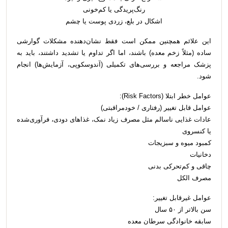
رنگ‌پریدگی یا کم‌خونی
اشکال در بلع، زردی پوست یا چشم
این علائم همچنین ممکن است فقط نشان‌دهنده مشکلات گوارشی
ساده (مثلاً زخم معده) باشند، اما اگر تداوم یا تشدید داشتند، باید به
پزشک مراجعه و بررسی‌های تکمیلی (آندوسکوپی، آزمایش‌ها) انجام
شود.
عوامل خطر ابتلا (Risk Factors):
عوامل قابل تغییر (رفتاری / خودمراقبتی)
عادات غذایی ناسالم مثل مصرف زیاد نمک، غذاهای دودی، فرآوری‌شده
یا کنسروی
کمبود میوه و سبزیجات
دخانیات
چاقی و کم‌تحرکی بدنی
مصرف الکل
عوامل غیرقابل تغییر:
سن بالاتر از ۵۰ سال
سابقه خانوادگی سرطان معده