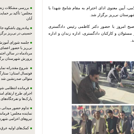
امی، آیین معنوی ادای احترام به مقام شامخ شهدا با
بررسی مشکلات زندان
مجلس؛ تأکید بر حمایت ا
شهرستان نی‌ریز برگزار شد.
آنان
م صبح امروز با حضور دکتر کاظمی رئیس دادگستری
پیاده‌روی باشکوه جام
سئولان و کارکنان دادگستری، اداره زندان و اداره
حسینی در نی‌ریز برگز
.
جلسه شورای آموزش
مردادماه در سالن اجت
پرورش شهرستان برگز
شروع مقتدرانه نمایند
فوتسال استان؛ ستارگا
متوالی صدرنشین شد
فرمانده انتظامی شهر
اجرای طرح ارتقای امن
پارک‌ها و تفرجگاه‌های
تداوم حضور میدانی 
نماینده مجلس؛ فرماندا
نیروهای اعزامی شهرست
کمک‌های اولیه عرق‌