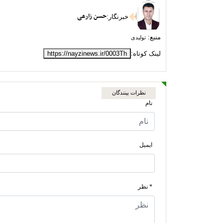
حسن زارعی
خبرنگار
:
منبع:
تولیدی
لینک کوتاه:
https://nayzinews.ir/0003Th
نظرات بینندگان
نام
ایمیل
* نظر