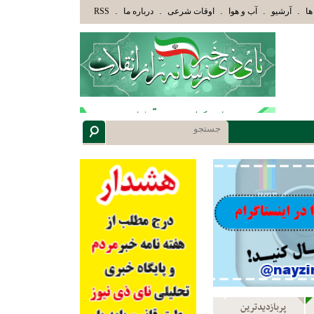
وْلَئِكَ الَّذِينَ هَدَاهُمُ اللَّهُ وَأُوْلَئِكَ هُمْ أُوْلُوا الْأَلْبَابِ» عاقلان هدایت یافته،حرفها را م
.
.
.
.
.
ها
آرشیو
آب و هوا
اوقات شرعی
درباره ما
RSS
پربازدیدترین