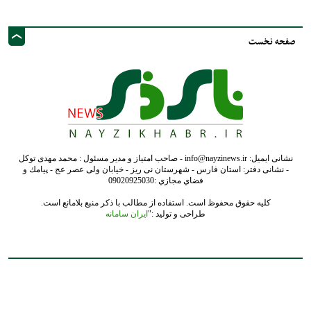
نشانی ایمیل: info@nayzinews.ir - صاحب امتیاز و مدیر مسئول : محمد مهدی توکل
- نشانی دفتر: استان فارس - شهرستان نی ریز - خیابان ولی عصر عج - پيامك و
فضاي مجازي :09020925030
کلیه حقوق محفوظ است. استفاده از مطالب با ذکر منبع بلامانع است.
طراحی و تولید :"
ایران سامانه