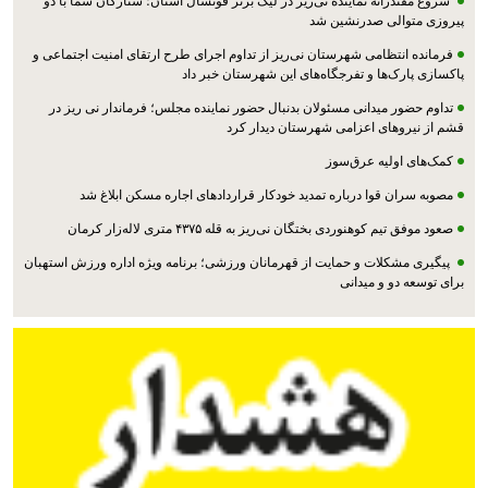
شروع مقتدرانه نماینده نی‌ریز در لیگ برتر فوتسال استان؛ ستارگان سما با دو
پیروزی متوالی صدرنشین شد
فرمانده انتظامی شهرستان نی‌ریز از تداوم اجرای طرح ارتقای امنیت اجتماعی و
پاکسازی پارک‌ها و تفرجگاه‌های این شهرستان خبر داد
تداوم حضور میدانی مسئولان بدنبال حضور نماینده مجلس؛ فرماندار نی ریز در
قشم از نیروهای اعزامی شهرستان دیدار کرد
کمک‌های اولیه عرق‌سوز
مصوبه سران قوا درباره تمدید خودکار قراردادهای اجاره مسکن ابلاغ شد
صعود موفق تیم کوهنوردی بختگان نی‌ریز به قله ۴۳۷۵ متری لاله‌زار کرمان
پیگیری مشکلات و حمایت از قهرمانان ورزشی؛ برنامه ویژه اداره ورزش استهبان
برای توسعه دو و میدانی