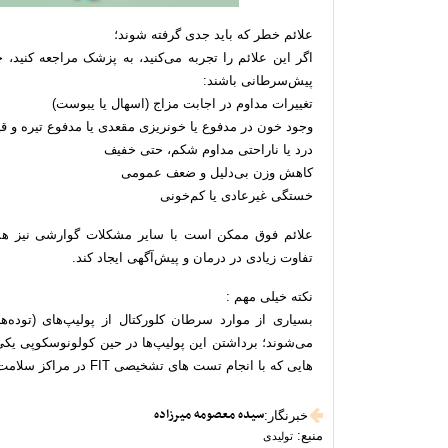
علائم خطر که باید جدی گرفته شوند؛
اگر این علائم را تجربه می‌کنید، به پزشک مراجعه کنید، 
پیش‌سرطانی باشند:
تغییرات مداوم در اجابت مزاج (اسهال یا یبوست)
وجود خون در مدفوع یا خونریزی مقعدی یا مدفوع تیره و ق
درد یا ناراحتی مداوم شکم، حتی خفیف
کاهش وزن بی‌دلیل و ضعف عمومی
خستگی غیرعادی یا کم‌خونی
علائم فوق ممکن است با سایر مشکلات گوارشی نیز همرا
تفاوت زیادی در درمان و پیش‌آگهی ایجاد کند.
نکته خیلی مهم :
بسیاری از موارد سرطان کلورکتال از پولیپ‌های (تود
می‌شوند؛ برداشتن این پولیپ‌ها در حین کولونوسکوپی یک
هایی که با انجام تست های تشخیصی FIT در مراکز سلامت کشور به راحتی قابل تشخیص خواهند بود.
سیده معصومه میرزاده
خبرنگار
:
منبع:
تولیدی