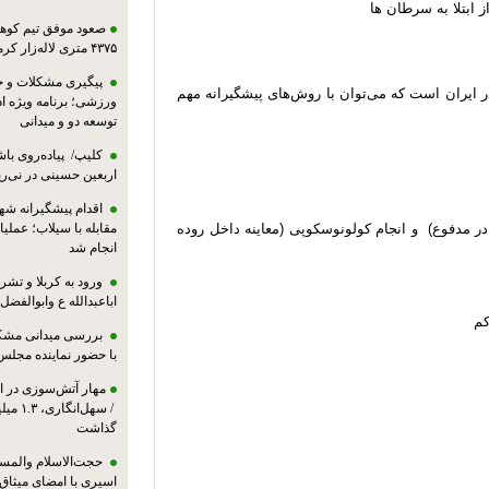
 ابتلا به سرطان ها
صعود موفق تیم کوهنو
۴۳۷۵ متری لاله‌زار کرمان
پیگیری مشکلات و حم
ر ایران است که می‌توان با روش‌های پیشگیرانه مهم
ورزشی؛ برنامه ویژه ا
توسعه دو و میدانی
کلیپ/ پیاده‌روی باش
اربعین حسینی در نی‌ری
اقدام پیشگیرانه شه
 همانند تست FIT (خون مخفی در مدفوع) و انجام کولونوسکوپی (معاینه داخل روده
مقابله با سیلاب؛ عملی
انجام شد
ورود به کربلا و ت
اباعبدالله ع وابوالفضل
کم
بررسی میدانی مشکل
با حضور نماینده مجلس
مهار آتش‌سوزی در ان
/ سهل‌
گذاشت
حجت‌الاسلام والمس
اسیری با امضای میثاق‌