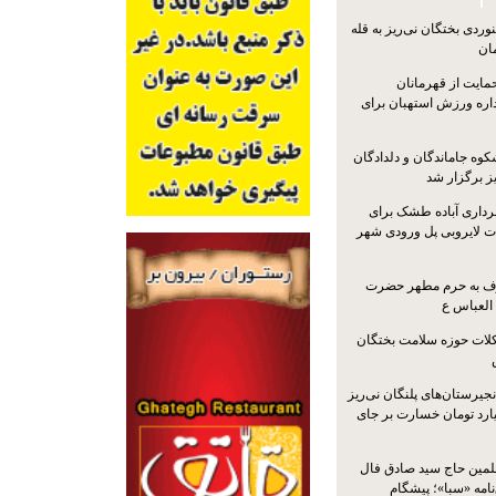
ردی بختگان نی‌ریز به قله
ایت از قهرمانان
داره ورزش استهبان برای
کوه جاماندگان و دلدادگان
ز برگزار شد
رداری آباده طشک برای
ات لایروبی پل ورودی شهر
شرف به حرم مطهر حضرت
 العباس ع
ات حوزه سلامت بختگان
جیرستان‌های پلنگان نی‌ریز
انگاری، ۱.۳ میلیارد تومان خسارت بر جای
لمین حاج سید صادق فال
نامه «سبا»؛ پیشگام