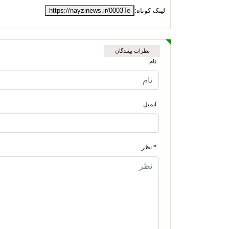
لینک کوتاه:
https://nayzinews.ir/0003Te
نظرات بینندگان
نام
ایمیل
* نظر