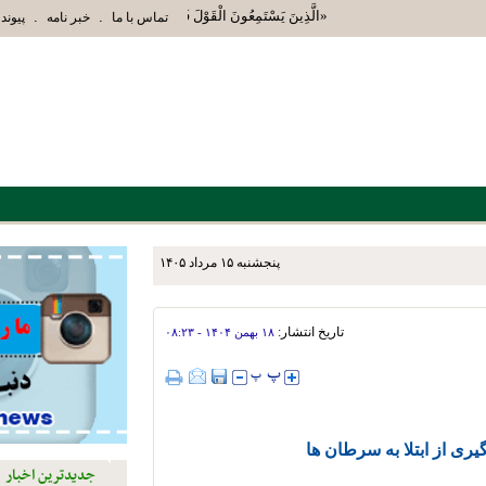
«الَّذِينَ يَسْتَمِعُونَ الْقَوْلَ فَيَتَّبِعُونَ أَحْسَنَهُ أُوْلَئِكَ الَ
.
.
تماس با ما
خبر نامه
پیوند 
پنجشنبه ۱۵ مرداد ۱۴۰۵
زش استهبان برای توسعه دو و
تاریخ انتشار:
۱۸ بهمن ۱۴۰۴ - ۰۸:۲۳
یری از ابتلا به سرطان ها
جدیدترین اخبار