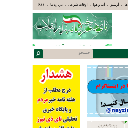
ّذِينَ هَدَاهُمُ اللَّهُ وَأُوْلَئِكَ هُمْ أُوْلُوا الْأَلْبَابِ» عاقلان هدایت یافته،حرفها را میشنوند و سپس 
.
.
.
.
.
ها
آرشیو
آب و هوا
اوقات شرعی
درباره ما
RSS
پربازدیدترین